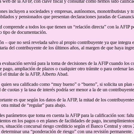
la web de la AFIP, con clave fiscal y consultar cómo hemos sido califica
ones incluyen a sociedades y empresas, autónomos, monotributistas y tr
bilados y pensionados que presentan declaraciones juradas de Gananci
 comprende a todos los que tienen un “relación directa” con la AFIP p
ro tipo de documentación.
ón – que no será revelada salvo al propio contribuyente ya que integra e
butaria del contribuyente de los últimos años, al margen de que haya ing
 evaluación servirá para la toma de decisiones de la AFIP cuando los co
de pago, ampliación de plazos o cualquier otro trámite o para ordenar las
ó el titular de la AFIP, Alberto Abad.
 quien sea calificado como “muy bueno” o “bueno”, si solicita un plan d
 de cuotas y la tasa de interés podría ser menor a la de un contribuye
rtante es que según los datos de la AFIP, la mitad de los contribuyent
 otra mitad de “regular” para abajo.
les parámetros que toma en cuenta la AFIP para la calificación son: falt
entos en los pagos o en planes de facilidades de pago, incumplimientos
nes, situación concursal riesgo crediticio según el Banco Central y otros
 determinar una “ponderación de riesgo” con una revisión permanente. E