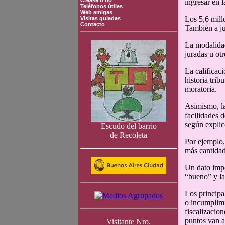
Crease o no
ingresar en 
Teléfonos útiles
Web amigas
Los 5,6 mill
Visitas guiadas
Contacto
También a ju
La modalidad
juradas u ot
La calificaci
historia tri
moratoria.
Asimismo, la
facilidades 
según explic
Escudo del barrio
de Recoleta
Por ejemplo,
más cantidad
Un dato impo
“bueno” y la
Los principa
o incumplimi
fiscalizacio
puntos van a
Visitante Nro.