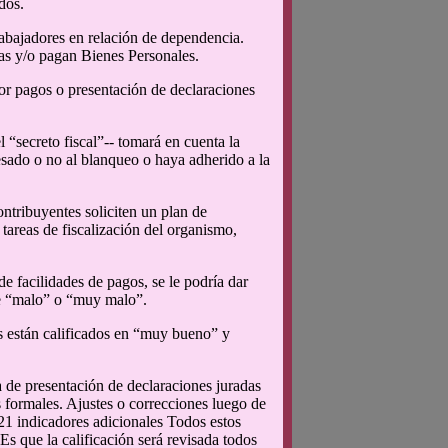
dos.
abajadores en relación de dependencia.
as y/o pagan Bienes Personales.
or pagos o presentación de declaraciones
l “secreto fiscal”-- tomará en cuenta la
resado o no al blanqueo o haya adherido a la
ntribuyentes soliciten un plan de
 tareas de fiscalización del organismo,
e facilidades de pagos, se le podría dar
nte “malo” o “muy malo”.
es están calificados en “muy bueno” y
a de presentación de declaraciones juradas
 formales. Ajustes o correcciones luego de
 21 indicadores adicionales Todos estos
s que la calificación será revisada todos