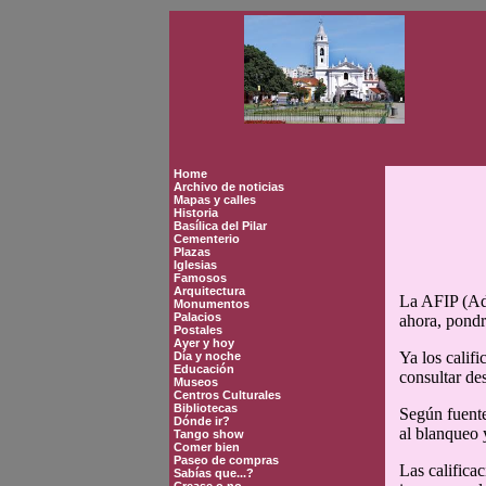
Home
Archivo de noticias
Mapas y calles
Historia
Basílica del Pilar
Cementerio
Plazas
Iglesias
Famosos
Arquitectura
La AFIP (Adm
Monumentos
Palacios
ahora, pondr
Postales
Ayer y hoy
Ya los calif
Día y noche
Educación
consultar de
Museos
Centros Culturales
Bibliotecas
Según fuente
Dónde ir?
al blanqueo 
Tango show
Comer bien
Paseo de compras
Las califica
Sabías que...?