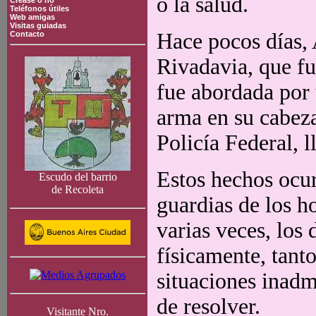
o la salud.
Crease o no
Teléfonos útiles
Web amigas
Visitas guiadas
Hace pocos días,
Contacto
Rivadavia, que fu
fue abordada por 
arma en su cabeza,
Policía Federal, l
Estos hechos ocu
Escudo del barrio
de Recoleta
guardias de los h
varias veces, los
físicamente, tant
situaciones inadm
de resolver.
Visitante Nro.