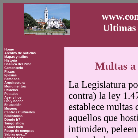
www.con
Ultimas 
Home
Archivo de noticias
Mapas y calles
Historia
Multas a
Basílica del Pilar
Cementerio
Plazas
Iglesias
Famosos
La Legislatura po
Arquitectura
Monumentos
Palacios
contra) la ley 1.
Postales
Ayer y hoy
Día y noche
establece multas d
Educación
Museos
Centros Culturales
aquellos que host
Bibliotecas
Dónde ir?
Tango show
intimiden, peleen
Comer bien
Paseo de compras
Sabías que...?