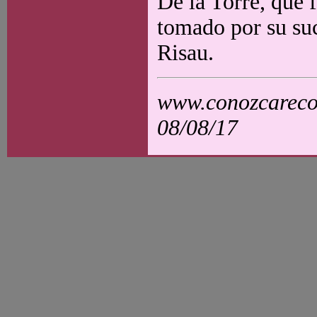
De la Torre, que 
tomado por su suc
Risau.
www.conozcarecol
08/08/17