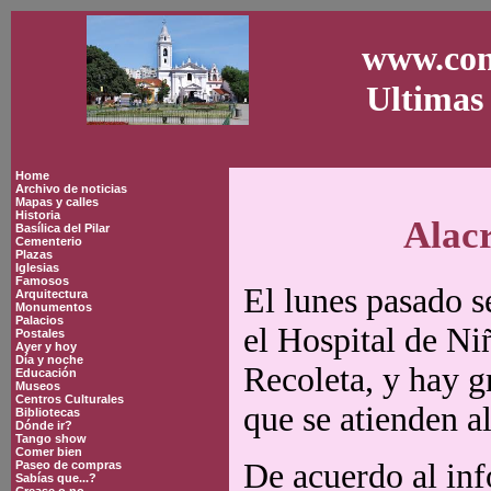
www.con
Ultimas 
Home
Archivo de noticias
Mapas y calles
Historia
Alacr
Basílica del Pilar
Cementerio
Plazas
Iglesias
Famosos
El lunes pasado s
Arquitectura
Monumentos
Palacios
el Hospital de Ni
Postales
Ayer y hoy
Día y noche
Recoleta, y hay g
Educación
Museos
Centros Culturales
que se atienden a
Bibliotecas
Dónde ir?
Tango show
Comer bien
De acuerdo al inf
Paseo de compras
Sabías que...?