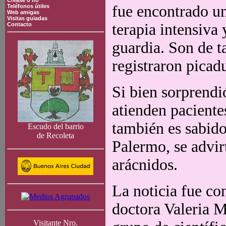
Crease o no
fue encontrado un
Teléfonos útiles
Web amigas
Visitas guiadas
terapia intensiva
Contacto
guardia. Son de 
registraron picad
Si bien sorprendió
atienden paciente
también es sabido
Escudo del barrio
de Recoleta
Palermo, se advir
arácnidos.
La noticia fue co
doctora Valeria 
Visitante Nro.