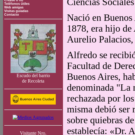
Ciencias Sociales
Crease o no
Teléfonos útiles
Web amigas
Visitas guiadas
Nació en Buenos A
Contacto
1878, era hijo d
Aurelio Palacios,
Alfredo se recibi
Facultad de Dere
Buenos Aires, ha
Escudo del barrio
de Recoleta
denominada "La mi
rechazada por los
misma debió ser 
sobre quiebras d
establecía: «Dr. 
Visitante Nro.