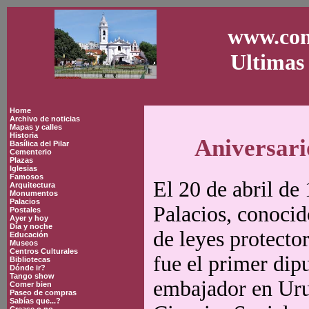
www.con
Ultimas 
Home
Archivo de noticias
Mapas y calles
Historia
Aniversari
Basílica del Pilar
Cementerio
Plazas
Iglesias
Famosos
El 20 de abril de
Arquitectura
Monumentos
Palacios
Palacios, conocid
Postales
Ayer y hoy
Día y noche
de leyes protector
Educación
Museos
Centros Culturales
fue el primer dip
Bibliotecas
Dónde ir?
Tango show
embajador en Uru
Comer bien
Paseo de compras
Sabías que...?