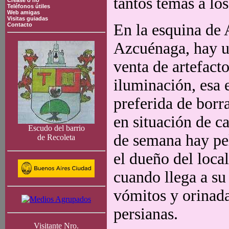
tantos temas a lo
Crease o no
Teléfonos útiles
Web amigas
Visitas guiadas
En la esquina de 
Contacto
Azcuénaga, hay u
venta de artefact
iluminación, esa 
preferida de borr
en situación de ca
Escudo del barrio
de semana hay pel
de Recoleta
el dueño del local
cuando llega a su
vómitos y orinada
persianas.
Visitante Nro.