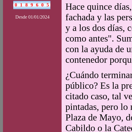
Hace quince días,
fachada y las per
Desde 01/01/2024
y a los dos días,
como antes". Suma
con la ayuda de u
contenedor porque
¿Cuándo terminará
público? Es la p
citado caso, tal v
pintadas, pero lo
Plaza de Mayo, do
Cabildo o la Cated