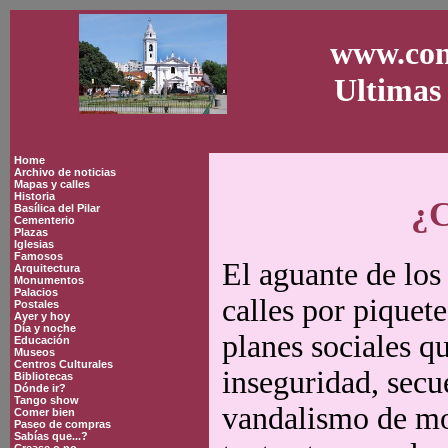
www.con
Ultimas 
Home
Archivo de noticias
Mapas y calles
Historia
¿C
Basílica del Pilar
Cementerio
Plazas
Iglesias
Famosos
El aguante de los
Arquitectura
Monumentos
Palacios
calles por piquete
Postales
Ayer y hoy
Día y noche
planes sociales q
Educación
Museos
Centros Culturales
inseguridad, secu
Bibliotecas
Dónde ir?
Tango show
vandalismo de mon
Comer bien
Paseo de compras
Sabías que...?