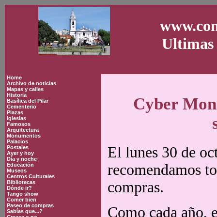
www.con
Ultimas 
Home
Archivo de noticias
Mapas y calles
Historia
Cyber Mond
Basílica del Pilar
Cementerio
Plazas
Iglesias
Famosos
Arquitectura
Monumentos
Palacios
El lunes 30 de o
Postales
Ayer y hoy
Día y noche
recomendamos tom
Educación
Museos
Centros Culturales
compras.
Bibliotecas
Dónde ir?
Tango show
Comer bien
Paseo de compras
Como cada año, e
Sabías que...?