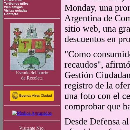
Crease o no
Teléfonos útiles
Monday, una prom
Web amigas
Visitas guiadas
Contacto
Argentina de Com
sitio web, una gr
descuentos en pro
"Como consumidor
recaudos", afirmó
Gestión Ciudadan
Escudo del barrio
de Recoleta
registro de la ofe
una foto con el ce
comprobar que ha
Desde Defensa al
Visitante Nro.