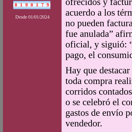
ofrecidos y factu
acuerdo a los tér
Desde 01/01/2024
no pueden factura
fue anulada” afi
oficial, y siguió
pago, el consumid
Hay que destacar 
toda compra reali
corridos contados 
o se celebró el co
gastos de envío p
vendedor.