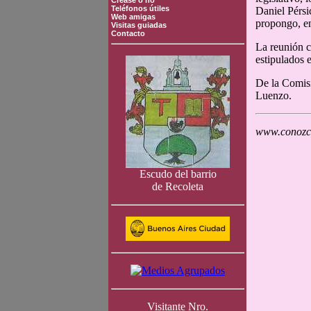
Crease o no
Teléfonos útiles
Daniel Pérsi
Web amigas
propongo, e
Visitas guiadas
Contacto
La reunión c
estipulados 
De la Comisi
Luenzo.
www.conozca
Escudo del barrio
de Recoleta
Visitante Nro.