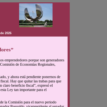
 de 2026
dores”
 los emprendedores porque son generadores
la Comisión de Economías Regionales,
nado, y ahora está pendiente ponernos de
 fiscal. Hay que quitar las trabas para que
 claro beneficio fiscal”, expresó el
esta Ley tan importante para el
 de la Comisión para el nuevo periodo
enador Basualdo, vicepresidente al senador