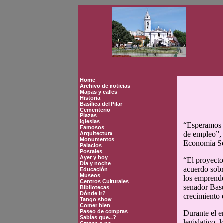
Home
Archivo de noticias
Mapas y calles
Historia
Basílica del Pilar
Cementerio
Plazas
Iglesias
“Esperamos p
Famosos
de empleo”, 
Arquitectura
Monumentos
Economía So
Palacios
Postales
Ayer y hoy
“El proyecto
Día y noche
acuerdo sobre
Educación
Museos
los emprende
Centros Culturales
senador Basu
Bibliotecas
Dónde ir?
crecimiento 
Tango show
Comer bien
Paseo de compras
Durante el e
Sabías que...?
legislativo,