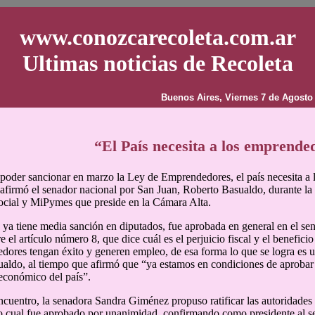
www.conozcarecoleta.com.ar
Ultimas noticias de Recoleta
Buenos Aires, Viernes 7 de Agosto
“El País necesita a los emprende
oder sancionar en marzo la Ley de Emprendedores, el país necesita a
afirmó el senador nacional por San Juan, Roberto Basualdo, durante 
cial y MiPymes que preside en la Cámara Alta.
 ya tiene media sanción en diputados, fue aprobada en general en el se
 el artículo número 8, que dice cuál es el perjuicio fiscal y el beneficio
dores tengan éxito y generen empleo, de esa forma lo que se logra es un
aldo, al tiempo que afirmó que “ya estamos en condiciones de aprobar 
económico del país”.
ncuentro, la senadora Sandra Giménez propuso ratificar las autoridades
 lo cual fue aprobado por unanimidad, confirmando como presidente al s