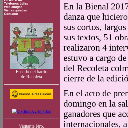
Crease o no
En la Bienal 2017
Teléfonos útiles
Web amigas
Visitas guiadas
danza que hiciero
Contacto
sus cortos, largo
sus textos, 51 obr
realizaron 4 inter
estuvo a cargo de 
del Recoleta colm
Escudo del barrio
cierre de la edici
de Recoleta
En el acto de pre
domingo en la sala
ganadores que ac
internacionales, a
Visitante Nro.