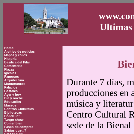
www.con
Ultimas 
Home
Archivo de noticias
Mapas y calles
Historia
Bie
Basílica del Pilar
Cementerio
Plazas
Iglesias
Famosos
Durante 7 días, m
Arquitectura
Monumentos
Palacios
producciones en a
Postales
Ayer y hoy
Día y noche
música y literatu
Educación
Museos
Centros Culturales
Centro Cultural R
Bibliotecas
Dónde ir?
Tango show
sede de la Bienal
Comer bien
Paseo de compras
Sabías que...?