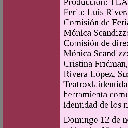
Producción: TE
Feria: Luis Rive
Comisión de Feri
Mónica Scandizzo
Comisión de dire
Mónica Scandizzo
Cristina Fridman,
Rivera López, Su
Teatroxlaidentid
herramienta comun
identidad de los 
Domingo 12 de no