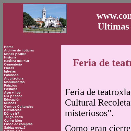
www.con
Ultimas 
Home
Archivo de noticias
Mapas y calles
Historia
Feria de teat
Basílica del Pilar
Cementerio
Plazas
Iglesias
Famosos
Arquitectura
Monumentos
Palacios
Feria de teatroxl
Postales
Ayer y hoy
Día y noche
Cultural Recoleta
Educación
Museos
Centros Culturales
misteriosos”.
Bibliotecas
Dónde ir?
Tango show
Comer bien
Paseo de compras
Como gran cierre 
Sabías que...?