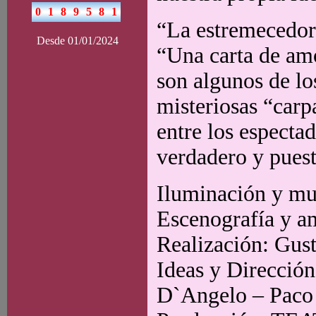
“La estremecedora
Desde 01/01/2024
“Una carta de amo
son algunos de l
misteriosas “carp
entre los espectad
verdadero y puest
Iluminación y mu
Escenografía y a
Realización: Gus
Ideas y Dirección
D`Angelo – Paco