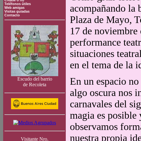
Crease o no
Teléfonos útiles
acompañando la b
Web amigas
Visitas guiadas
Contacto
Plaza de Mayo, Te
17 de noviembre e
performance teatr
situaciones teatr
en el tema de la i
En un espacio no
Escudo del barrio
de Recoleta
algo oscura nos i
carnavales del si
magia es posible 
observamos forma
nuestra propia id
Visitante Nro.