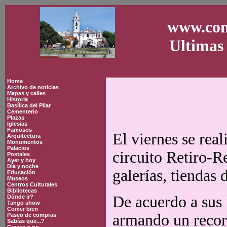
www.con
Ultimas 
Home
Archivo de noticias
Mapas y calles
Historia
Basílica del Pilar
Cementerio
Plazas
Iglesias
Famosos
El viernes se rea
Arquitectura
Monumentos
Palacios
circuito Retiro-R
Postales
Ayer y hoy
Día y noche
galerías, tiendas 
Educación
Museos
Centros Culturales
Bibliotecas
De acuerdo a sus i
Dónde ir?
Tango show
Comer bien
armando un recorr
Paseo de compras
Sabías que...?