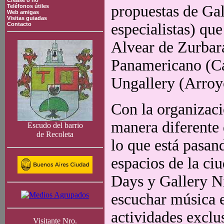
Crease o no
propuestas de Gal
Teléfonos útiles
Web amigas
Visitas guiadas
especialistas) qu
Contacto
Alvear de Zurbará
Panamericano (Ca
Ungallery (Arroy
Con la organizaci
manera diferente 
Escudo del barrio
de Recoleta
lo que está pasand
espacios de la ci
Days y Gallery Ni
escuchar música e
actividades exclu
Visitante Nro.