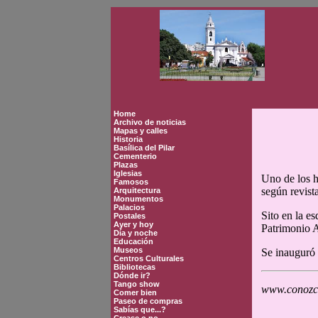
Home
Archivo de noticias
Mapas y calles
Historia
Basílica del Pilar
Cementerio
Plazas
Iglesias
Uno de los h
Famosos
según revista
Arquitectura
Monumentos
Palacios
Sito en la e
Postales
Ayer y hoy
Patrimonio A
Día y noche
Educación
Museos
Se inauguró 
Centros Culturales
Bibliotecas
Dónde ir?
Tango show
www.conozca
Comer bien
Paseo de compras
Sabías que...?