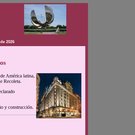
 de 2026
ños
de América latina,
de Recoleta.
eclarado
ño y construcción.