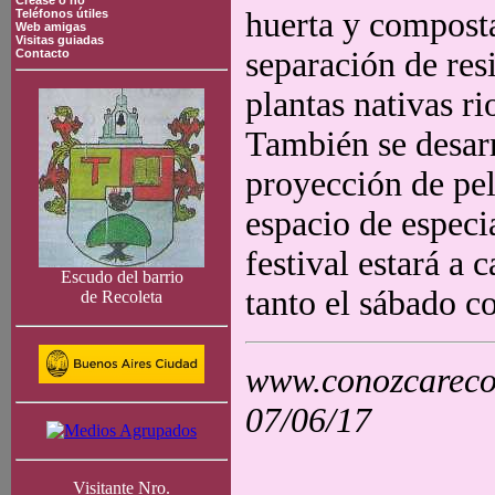
Crease o no
huerta y composta
Teléfonos útiles
Web amigas
Visitas guiadas
separación de res
Contacto
plantas nativas ri
También se desarr
proyección de pel
espacio de especia
festival estará a 
Escudo del barrio
tanto el sábado 
de Recoleta
www.conozcarecol
07/06/17
Visitante Nro.