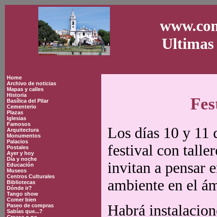
www.con
Ultimas 
Home
Archivo de noticias
Mapas y calles
Historia
Fes
Basílica del Pilar
Cementerio
Plazas
Iglesias
Famosos
Los días 10 y 11 
Arquitectura
Monumentos
Palacios
festival con talle
Postales
Ayer y hoy
Día y noche
invitan a pensar 
Educación
Museos
Centros Culturales
ambiente en el ám
Bibliotecas
Dónde ir?
Tango show
Comer bien
Habrá instalacione
Paseo de compras
Sabías que...?