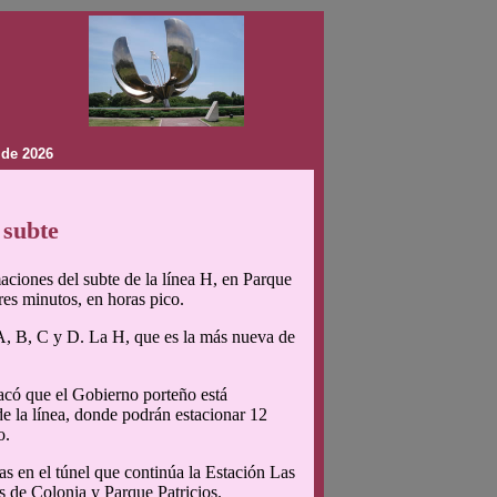
 de 2026
 subte
aciones del subte de la línea H, en Parque
res minutos, en horas pico.
s A, B, C y D. La H, que es la más nueva de
tacó que el Gobierno porteño está
e la línea, donde podrán estacionar 12
o.
s en el túnel que continúa la Estación Las
s de Colonia y Parque Patricios.