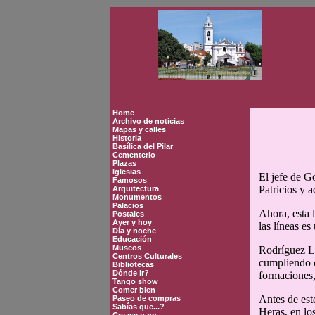
Home
Archivo de noticias
Mapas y calles
Historia
Basílica del Pilar
Cementerio
Plazas
Iglesias
El jefe de G
Famosos
Patricios y 
Arquitectura
Monumentos
Palacios
Ahora, esta 
Postales
Ayer y hoy
las líneas es
Día y noche
Educación
Museos
Rodríguez La
Centros Culturales
cumpliendo c
Bibliotecas
Dónde ir?
formaciones,
Tango show
Comer bien
Antes de est
Paseo de compras
Sabías que...?
Heras, en lo