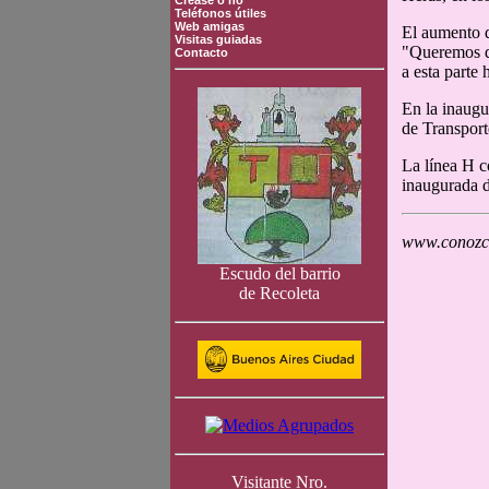
Crease o no
Teléfonos útiles
Web amigas
El aumento d
Visitas guiadas
"Queremos da
Contacto
a esta parte
En la inaugu
de Transport
La línea H c
inaugurada d
www.conozca
Escudo del barrio
de Recoleta
Visitante Nro.