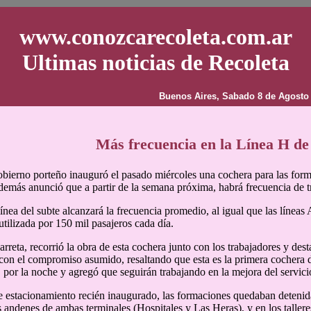
www.conozcarecoleta.com.ar
Ultimas noticias de Recoleta
Buenos Aires, Sabado 8 de Agosto
Más frecuencia en la Línea H de
obierno porteño inauguró el pasado miércoles una cochera para las form
además anunció que a partir de la semana próxima, habrá frecuencia de t
línea del subte alcanzará la frecuencia promedio, al igual que las línea
 utilizada por 150 mil pasajeros cada día.
rreta, recorrió la obra de esta cochera junto con los trabajadores y des
on el compromiso asumido, resaltando que esta es la primera cochera d
 por la noche y agregó que seguirán trabajando en la mejora del servici
e estacionamiento recién inaugurado, las formaciones quedaban detenida
s andenes de ambas terminales (Hospitales y Las Heras), y en los tallere