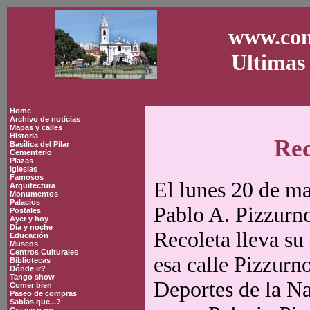
www.con
Ultimas 
Home
Archivo de noticias
Mapas y calles
Historia
Rec
Basílica del Pilar
Cementerio
Plazas
Iglesias
Famosos
El lunes 20 de m
Arquitectura
Monumentos
Palacios
Pablo A. Pizzurno
Postales
Ayer y hoy
Día y noche
Recoleta lleva su
Educación
Museos
Centros Culturales
esa calle Pizzurn
Bibliotecas
Dónde ir?
Tango show
Deportes de la Na
Comer bien
Paseo de compras
Sabías que...?