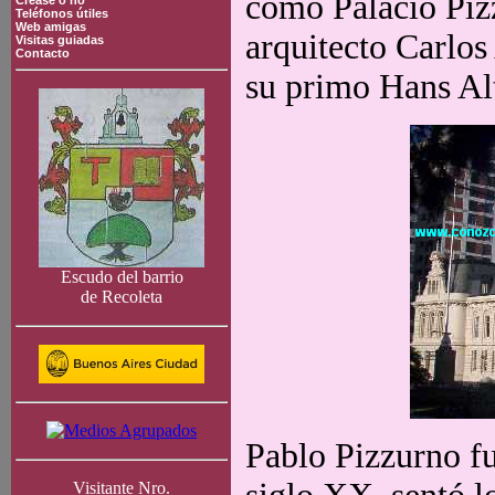
como Palacio Piz
Crease o no
Teléfonos útiles
Web amigas
arquitecto Carlos
Visitas guiadas
Contacto
su primo Hans Alt
Escudo del barrio
de Recoleta
Pablo Pizzurno f
Visitante Nro.