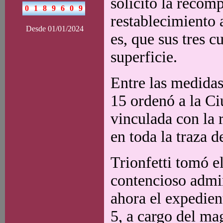
solicitó la recom
restablecimiento 
Desde 01/01/2024
es, que sus tres 
superficie.
Entre las medidas
15 ordenó a la Ci
vinculada con la 
en toda la traza d
Trionfetti tomó e
contencioso admin
ahora el expedien
5, a cargo del ma