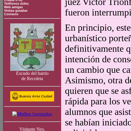
juez Victor Trion
Crease o no
Teléfonos útiles
Web amigas
fueron interrumpi
Visitas guiadas
Contacto
En principio, est
urbanístico porte
definitivamente q
intención de cons
un cambio que cam
Escudo del barrio
Asimismo, otra de
de Recoleta
quieren que se as
rápida para los ve
alumnos que asist
se habían iniciad
Visitante Nro.