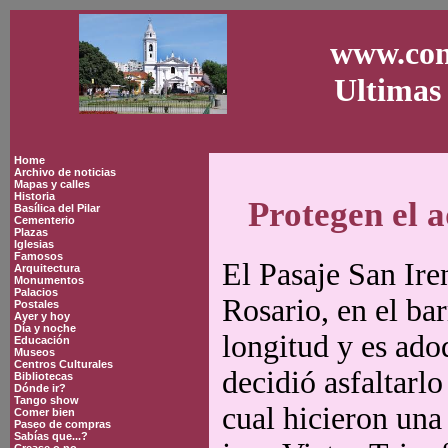
www.con
Ultimas 
Home
Archivo de noticias
Mapas y calles
Historia
Protegen el 
Basílica del Pilar
Cementerio
Plazas
Iglesias
Famosos
El Pasaje San Ire
Arquitectura
Monumentos
Palacios
Rosario, en el bar
Postales
Ayer y hoy
Día y noche
longitud y es ado
Educación
Museos
Centros Culturales
decidió asfaltarlo
Bibliotecas
Dónde ir?
Tango show
cual hicieron una
Comer bien
Paseo de compras
Sabías que...?