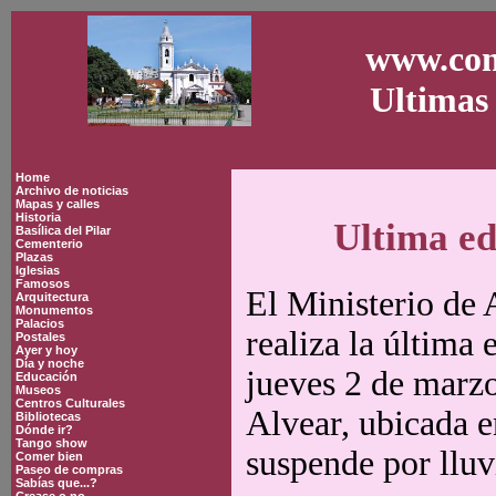
www.con
Ultimas 
Home
Archivo de noticias
Mapas y calles
Historia
Ultima edi
Basílica del Pilar
Cementerio
Plazas
Iglesias
Famosos
El Ministerio de
Arquitectura
Monumentos
Palacios
realiza la última 
Postales
Ayer y hoy
Día y noche
jueves 2 de marzo
Educación
Museos
Centros Culturales
Alvear, ubicada e
Bibliotecas
Dónde ir?
Tango show
suspende por lluv
Comer bien
Paseo de compras
Sabías que...?