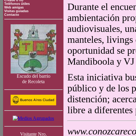
Crease o no
Durante el encuen
Teléfonos útiles
Web amigas
Visitas guiadas
ambientación prop
Contacto
audiovisuales, un
manteles, livings
oportunidad se p
Mandiboola y VJ 
Esta iniciativa b
Escudo del barrio
de Recoleta
público y de los 
distención; acerc
libre a diferentes
www.conozcarecol
Visitante Nro.