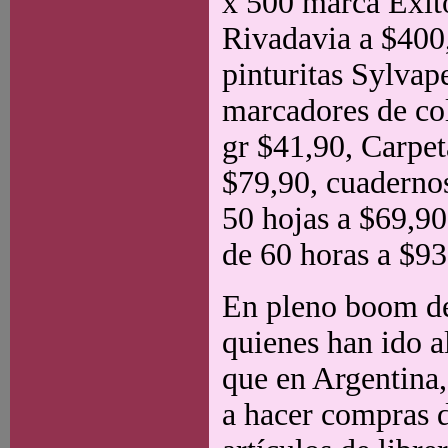
x 500 marca Exit
Rivadavia a $400
pinturitas Sylvap
marcadores de co
gr $41,90, Carpet
$79,90, cuadernos
50 hojas a $69,90
de 60 horas a $93
En pleno boom de 
quienes han ido a
que en Argentina
a hacer compras d