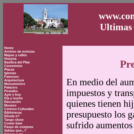
www.con
Ultimas 
Home
Archivo de noticias
Mapas y calles
Historia
Pre
Basílica del Pilar
Cementerio
Plazas
Iglesias
Famosos
En medio del aume
Arquitectura
Monumentos
Palacios
impuestos y transp
Postales
Ayer y hoy
Día y noche
quienes tienen hi
Educación
Museos
Centros Culturales
presupuesto los g
Bibliotecas
Dónde ir?
Tango show
sufrido aumentos 
Comer bien
Paseo de compras
Sabías que...?