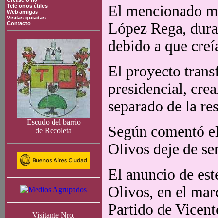
Crease o no
El mencionado mu
Teléfonos útiles
Web amigas
Visitas guiadas
López Rega, duran
Contacto
debido a que creí
El proyecto trans
presidencial, cre
separado de la re
Escudo del barrio
Según comentó el 
de Recoleta
Olivos deje de se
El anuncio de est
Olivos, en el marc
Partido de Vicent
Visitante Nro.