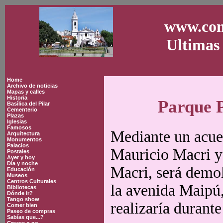
www.con
Ultimas 
Home
Archivo de noticias
Mapas y calles
Historia
Parque P
Basílica del Pilar
Cementerio
Plazas
Iglesias
Famosos
Mediante un acuer
Arquitectura
Monumentos
Palacios
Mauricio Macri y 
Postales
Ayer y hoy
Día y noche
Macri, será demol
Educación
Museos
Centros Culturales
la avenida Maipú,
Bibliotecas
Dónde ir?
Tango show
realizaría durante
Comer bien
Paseo de compras
Sabías que...?