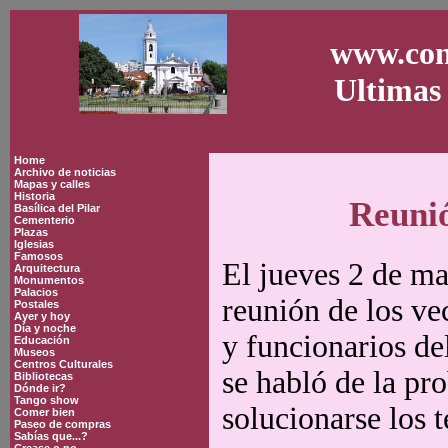
www.con
Ultimas 
Home
Archivo de noticias
Mapas y calles
Historia
Reunió
Basílica del Pilar
Cementerio
Plazas
Iglesias
Famosos
El jueves 2 de ma
Arquitectura
Monumentos
Palacios
reunión de los ve
Postales
Ayer y hoy
Día y noche
y funcionarios d
Educación
Museos
Centros Culturales
se habló de la pr
Bibliotecas
Dónde ir?
Tango show
solucionarse los 
Comer bien
Paseo de compras
Sabías que...?