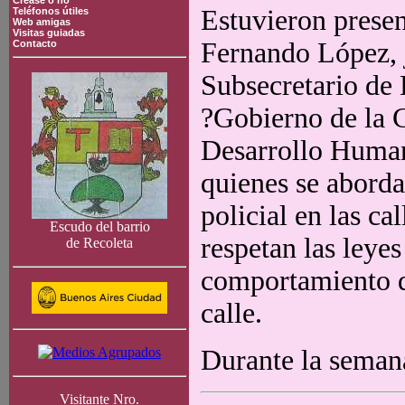
Crease o no
Estuvieron presen
Teléfonos útiles
Web amigas
Visitas guiadas
Fernando López, j
Contacto
Subsecretario de
?Gobierno de la C
Desarrollo Human
quienes se aborda
policial en las ca
Escudo del barrio
respetan las leyes
de Recoleta
comportamiento de
calle.
Durante la seman
Visitante Nro.