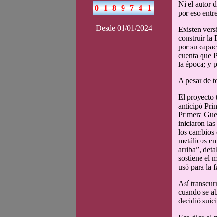
Ni el autor 
por eso entre
Desde 01/01/2024
Existen vers
construir la
por su capac
cuenta que P
la época; y 
A pesar de to
El proyecto 
anticipó Pri
Primera Guer
iniciaron la
los cambios 
metálicos em
arriba”, deta
sostiene el m
usó para la 
Así transcur
cuando se ab
decidió suici