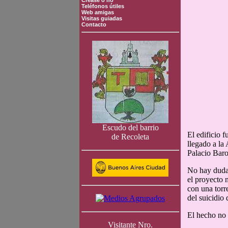
Crease o no
Teléfonos útiles
Web amigas
Visitas guiadas
Contacto
Escudo del barrio
El edificio 
de Recoleta
llegado a la
Palacio Baro
No hay duda 
el proyecto 
con una torre
del suicidio 
El hecho no 
Visitante Nro.