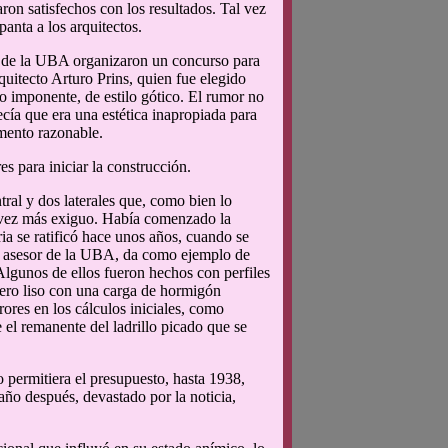
ron satisfechos con los resultados. Tal vez
panta a los arquitectos.
es de la UBA organizaron un concurso para
quitecto Arturo Prins, quien fue elegido
o imponente, de estilo gótico. El rumor no
cía que era una estética inapropiada para
amento razonable.
es para iniciar la construcción.
tral y dos laterales que, como bien lo
a vez más exiguo. Había comenzado la
ia se ratificó hace unos años, cuando se
ti, asesor de la UBA, da como ejemplo de
“Algunos de ellos fueron hechos con perfiles
cero liso con una carga de hormigón
rores en los cálculos iniciales, como
e el remanente del ladrillo picado que se
 permitiera el presupuesto, hasta 1938,
año después, devastado por la noticia,