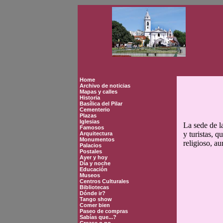
Home
Archivo de noticias
Mapas y calles
Historia
Basílica del Pilar
Cementerio
Plazas
Iglesias
La sede de l
Famosos
y turistas, 
Arquitectura
Monumentos
religioso, a
Palacios
Postales
Ayer y hoy
Día y noche
Educación
Museos
Centros Culturales
Bibliotecas
Dónde ir?
Tango show
Comer bien
Paseo de compras
Sabías que...?