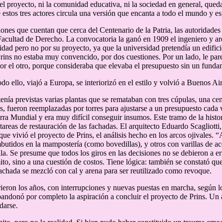
del proyecto, ni la comunidad educativa, ni la sociedad en general, queda
 estos tres actores circula una versión que encanta a todo el mundo y es
iones que cuentan que cerca del Centenario de la Patria, las autoridad
 Facultad de Derecho. La convocatoria la ganó en 1909 el ingeniero y ar
idad pero no por su proyecto, ya que la universidad pretendía un edifici
rins no estaba muy convencido, por dos cuestiones. Por un lado, le pare
por el otro, porque consideraba que elevaba el presupuesto sin un fund
do ello, viajó a Europa, se interiorizó en el estilo y volvió a Buenos Air
tenía previstas varias plantas que se remataban con tres cúpulas, una cen
ns, fueron reemplazadas por torres para ajustarse a un presupuesto cad
ra Mundial y era muy difícil conseguir insumos. Este tramo de la histor
s tareas de restauración de las fachadas. El arquitecto Eduardo Scagliot
que vivió el proyecto de Prins, el análisis hecho en los arcos ojivales. 
butidos en la mampostería (como bovedillas), y otros con varillas de a
lla. Se presume que todos los giros en las decisiones no se debieron a er
ito, sino a una cuestión de costos. Tiene lógica: también se constató qu
fachada se mezcló con cal y arena para ser reutilizado como revoque.
rieron los años, con interrupciones y nuevas puestas en marcha, según lo
andonó por completo la aspiración a concluir el proyecto de Prins. Un 
darse.