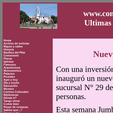
www.con
Ultimas 
Home
Archivo de noticias
Mapas y calles
Historia
Nuev
Basílica del Pilar
Cementerio
Plazas
Iglesias
Famosos
Con una inversió
Arquitectura
Monumentos
Palacios
inauguró un nuev
Postales
Ayer y hoy
Día y noche
sucursal N° 29 de
Educación
Museos
Centros Culturales
personas.
Bibliotecas
Dónde ir?
Tango show
Comer bien
Esta semana Jumbo
Paseo de compras
Sabías que...?