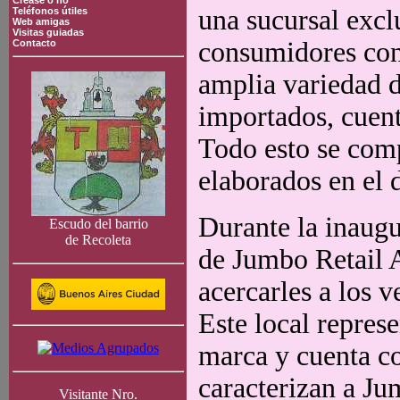
Crease o no
una sucursal excl
Teléfonos útiles
Web amigas
Visitas guiadas
consumidores con
Contacto
amplia variedad d
importados, cuent
Todo esto se comp
elaborados en el d
Durante la inaugu
Escudo del barrio
de Recoleta
de Jumbo Retail 
acercarles a los 
Este local repres
marca y cuenta co
caracterizan a Ju
Visitante Nro.