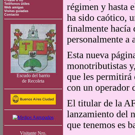
Crease o no
régimen y hasta e
Teléfonos útiles
Web amigas
Visitas guiadas
ha sido caótico,
Contacto
finalmente hacía 
personalmente a a
Esta nueva págin
monotributistas y
que les permitirá 
Escudo del barrio
de Recoleta
con un operador 
El titular de la A
lanzamiento del n
que tenemos es ba
Visitante Nro.