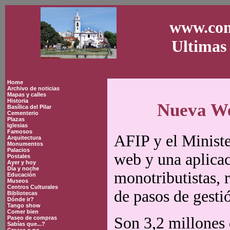
www.con
Ultimas 
Home
Archivo de noticias
Mapas y calles
Historia
Nueva We
Basílica del Pilar
Cementerio
Plazas
Iglesias
Famosos
AFIP y el Minist
Arquitectura
Monumentos
Palacios
web y una aplicac
Postales
Ayer y hoy
Día y noche
monotributistas,
Educación
Museos
Centros Culturales
de pasos de gesti
Bibliotecas
Dónde ir?
Tango show
Comer bien
Son 3,2 millones 
Paseo de compras
Sabías que...?