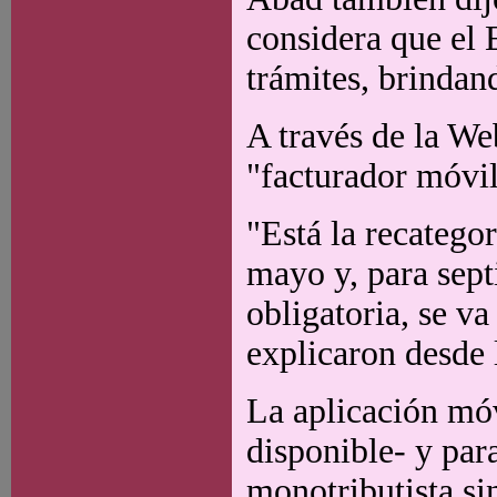
considera que el E
trámites, brindan
A través de la We
"facturador móvil
"Está la recatego
mayo y, para sept
obligatoria, se va
explicaron desde 
La aplicación móv
disponible- y par
monotributista si