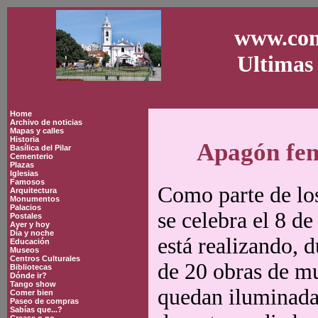
www.con
Ultimas 
Home
Archivo de noticias
Mapas y calles
Historia
Apagón fem
Basílica del Pilar
Cementerio
Plazas
Iglesias
Famosos
Como parte de los
Arquitectura
Monumentos
Palacios
se celebra el 8 d
Postales
Ayer y hoy
Día y noche
está realizando, 
Educación
Museos
Centros Culturales
de 20 obras de mu
Bibliotecas
Dónde ir?
Tango show
quedan iluminadas
Comer bien
Paseo de compras
Sabías que...?