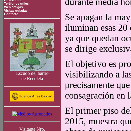
durante media ho
Crease o no
Teléfonos útiles
Web amigas
Visitas guiadas
Se apagan la mayor
Contacto
iluminan esas 20 
ya que quedan ocul
se dirige exclusi
El objetivo es pr
visibilizando a la
Escudo del barrio
de Recoleta
precisamente que 
consagración en la
El primer piso d
2015, muestra que
Visitante Nro.