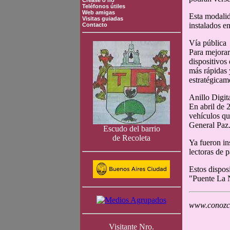
Crease o no
Teléfonos útiles
Web amigas
Esta modalid
Visitas guiadas
instalados en
Contacto
Vía pública
Para mejorar
dispositivos 
más rápidas 
estratégicame
Anillo Digit
En abril de 2
vehículos qu
General Paz
Escudo del barrio
de Recoleta
Ya fueron in
lectoras de 
Estos dispos
"Puente La N
www.conozca
Visitante Nro.