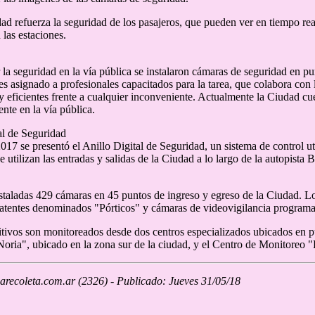
ad refuerza la seguridad de los pasajeros, que pueden ver en tiempo real
 las estaciones.
 la seguridad en la vía pública se instalaron cámaras de seguridad en pu
es asignado a profesionales capacitados para la tarea, que colabora con l
y eficientes frente a cualquier inconveniente. Actualmente la Ciudad c
nte en la vía pública.
al de Seguridad
017 se presentó el Anillo Digital de Seguridad, un sistema de control ut
e utilizan las entradas y salidas de la Ciudad a lo largo de la autopista
.
staladas 429 cámaras en 45 puntos de ingreso y egreso de la Ciudad. Lo
patentes denominados "Pórticos" y cámaras de videovigilancia programa
itivos son monitoreados desde dos centros especializados ubicados en p
oria", ubicado en la zona sur de la ciudad, y el Centro de Monitoreo "
recoleta.com.ar (2326) - Publicado: Jueves 31/05/18