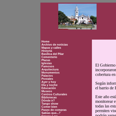
Home
Archivo de noticias
Mapas y calles
Historia
Basílica del Pilar
Cementerio
Plazas
Iglesias
El Gobierno 
Famosos
incorporaron
Arquitectura
Monumentos
cobertura en
Palacios
Postales
Ayer y hoy
Según inform
Día y noche
el barrio de 
Educación
Museos
Centros Culturales
Este año est
Bibliotecas
Dónde ir?
monitorear e
Tango show
todas las es
Comer bien
Paseo de compras
permiten vis
Sabías que...?
podrán verse