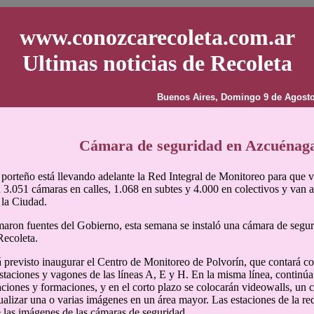
www.conozcarecoleta.com.ar
Ultimas noticias de Recoleta
Buenos Aires, Domingo 9 de Agosto
Cámara de seguridad en Azcuénaga
porteño está llevando adelante la Red Integral de Monitoreo para que 
 3.051 cámaras en calles, 1.068 en subtes y 4.000 en colectivos y van 
 la Ciudad.
aron fuentes del Gobierno, esta semana se instaló una cámara de segu
Recoleta.
á previsto inaugurar el Centro de Monitoreo de Polvorín, que contará co
staciones y vagones de las líneas A, E y H. En la misma línea, continúa
taciones y formaciones, y en el corto plazo se colocarán videowalls, un
ualizar una o varias imágenes en un área mayor. Las estaciones de la re
 las imágenes de las cámaras de seguridad.