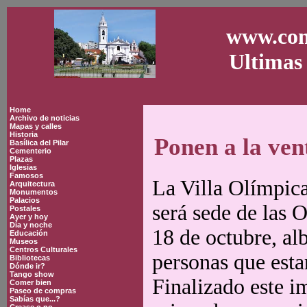
www.con
Ultimas 
Home
Archivo de noticias
Mapas y calles
Historia
Ponen a la ven
Basílica del Pilar
Cementerio
Plazas
Iglesias
Famosos
La Villa Olímpica
Arquitectura
Monumentos
Palacios
será sede de las O
Postales
Ayer y hoy
Día y noche
18 de octubre, al
Educación
Museos
Centros Culturales
personas que esta
Bibliotecas
Dónde ir?
Tango show
Finalizado este i
Comer bien
Paseo de compras
Sabías que...?