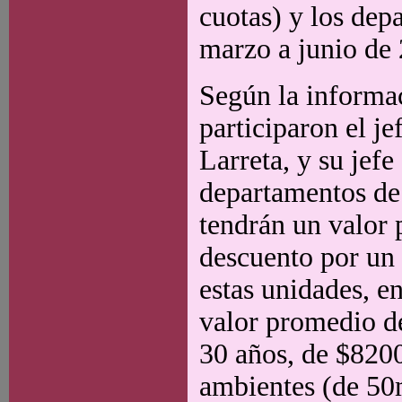
cuotas) y los dep
marzo a junio de
Según la informac
participaron el j
Larreta, y su jefe
departamentos de
tendrán un valor 
descuento por un 
estas unidades, en
valor promedio d
30 años, de $8200
ambientes (de 50