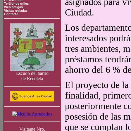
asignados para v
Crease o no
Teléfonos útiles
Web amigas
Ciudad.
Visitas guiadas
Contacto
Los departamentos
interesados podrá
tres ambientes, m
préstamos tendrán
ahorro del 6 % de
Escudo del barrio
de Recoleta
El proyecto de la
finalidad, primer
posteriormente c
posesión de las m
que se cumplan lo
Visitante Nro.