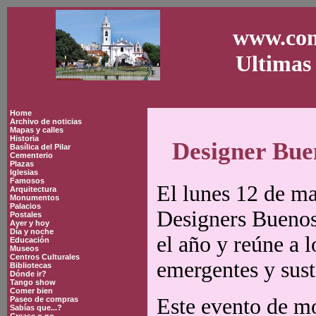
www.con
Ultimas 
Home
Archivo de noticias
Mapas y calles
Historia
Designer Buen
Basílica del Pilar
Cementerio
Plazas
Iglesias
Famosos
El lunes 12 de ma
Arquitectura
Monumentos
Palacios
Designers Buenos 
Postales
Ayer y hoy
Día y noche
el año y reúne a 
Educación
Museos
Centros Culturales
emergentes y sust
Bibliotecas
Dónde ir?
Tango show
Comer bien
Este evento de mo
Paseo de compras
Sabías que...?