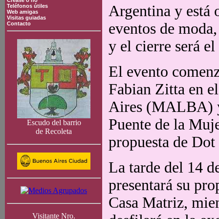
Crease o no
Argentina y está 
Teléfonos útiles
Web amigas
Visitas guiadas
eventos de moda,
Contacto
y el cierre será e
El evento comenz
Fabian Zitta en 
Aires (MALBA) y 
Puente de la Muje
Escudo del barrio
de Recoleta
propuesta de Dot
La tarde del 14 
presentará su pro
Casa Matriz, mien
Visitante Nro.