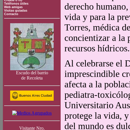
Crease o no
derecho humano, s
Teléfonos útiles
Web amigas
Visitas guiadas
vida y para la pr
Contacto
Torres, médica de
concientizar a la
recursos hídricos.
Al celebrarse el 
imprescindible cr
Escudo del barrio
de Recoleta
afecta a la pobla
pediatra-toxicólo
Universitario Aus
protege la vida, y
del mundo es dulc
Visitante Nro.