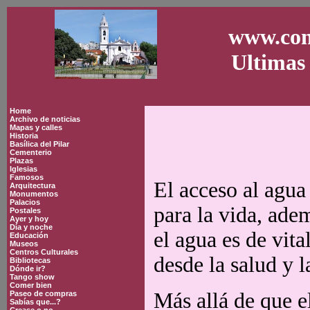
www.con
Ultimas 
Home
Archivo de noticias
Mapas y calles
Historia
Basílica del Pilar
Cementerio
Plazas
Iglesias
Famosos
El acceso al agua
Arquitectura
Monumentos
Palacios
para la vida, ade
Postales
Ayer y hoy
Día y noche
el agua es de vita
Educación
Museos
Centros Culturales
desde la salud y l
Bibliotecas
Dónde ir?
Tango show
Comer bien
Más allá de que e
Paseo de compras
Sabías que...?