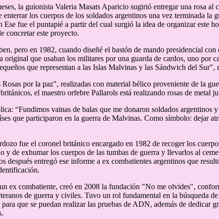
ses, la guionista Valeria Masats Aparicio sugirió entregar una rosa al 
 enterrar los cuerpos de los soldados argentinos una vez terminada la 
n Ese fue el puntapié a partir del cual surgió la idea de organizar este 
e concretar este proyecto.
ben, pero en 1982, cuando diseñé el bastón de mando presidencial con 
a original que usaban los militares por una guarda de cardos, uno por 
pequeños que representan a las Islas Malvinas y las Sándwich del Sur", r
Rosas por la paz", realizadas con material bélico proveniente de la guer
 británicos, el maestro orfebre Pallarols está realizando rosas de metal 
plica: “Fundimos vainas de balas que me donaron soldados argentinos y
ses que participaron en la guerra de Malvinas. Como símbolo: dejar atrá
dozo fue el coronel británico encargado en 1982 de recoger los cuerpos
eño y de exhumar los cuerpos de las tumbas de guerra y llevarlos al ceme
s después entregó ese informe a ex combatientes argentinos que result
dentificación.
 un ex combatiente, creó en 2008 la fundación "No me olvides", confo
teranos de guerra y civiles. Tuvo un rol fundamental en la búsqueda de 
s para que se puedan realizar las pruebas de ADN, además de dedicar gr
s.