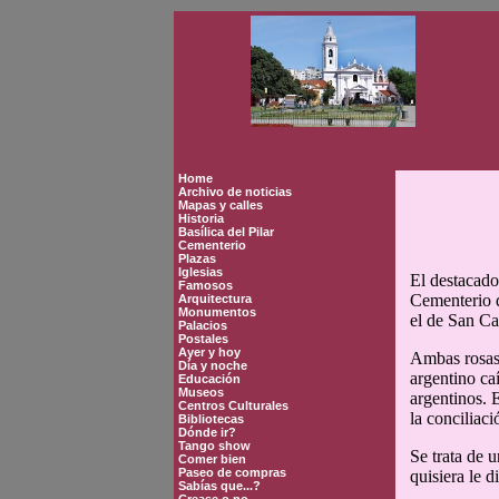
Home
Archivo de noticias
Mapas y calles
Historia
Basílica del Pilar
Cementerio
Plazas
Iglesias
El destacado
Famosos
Cementerio d
Arquitectura
Monumentos
el de San Ca
Palacios
Postales
Ayer y hoy
Ambas rosas 
Día y noche
argentino caí
Educación
Museos
argentinos. 
Centros Culturales
la conciliaci
Bibliotecas
Dónde ir?
Tango show
Se trata de 
Comer bien
Paseo de compras
quisiera le d
Sabías que...?