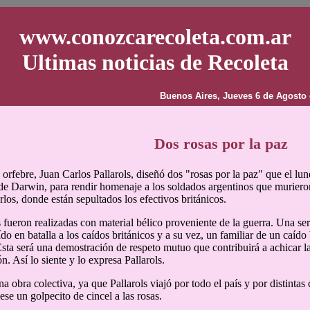
www.conozcarecoleta.com.ar
Ultimas noticias de Recoleta
Buenos Aires, Jueves 6 de Agosto 
Dos rosas por la paz
 orfebre, Juan Carlos Pallarols, diseñó dos "rosas por la paz" que el lu
e Darwin, para rendir homenaje a los soldados argentinos que murieron
rlos, donde están sepultados los efectivos británicos.
fueron realizadas con material bélico proveniente de la guerra. Una ser
do en batalla a los caídos británicos y a su vez, un familiar de un caído b
Esta será una demostración de respeto mutuo que contribuirá a achicar la
ón. Así lo siente y lo expresa Pallarols.
una obra colectiva, ya que Pallarols viajó por todo el país y por distint
iese un golpecito de cincel a las rosas.