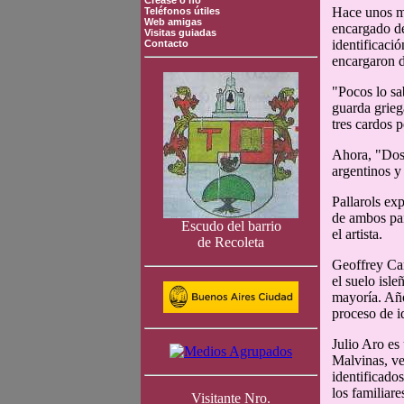
Crease o no
Hace unos me
Teléfonos útiles
Web amigas
encargado de
Visitas guiadas
identificació
Contacto
encargaron d
"Pocos lo sa
guarda grieg
tres cardos 
Ahora, "Dos 
argentinos y
Pallarols ex
de ambos paí
Escudo del barrio
el artista.
de Recoleta
Geoffrey Car
el suelo isl
mayoría. Año
proceso de i
Julio Aro es
Malvinas, ve
identificado
los familiare
Visitante Nro.