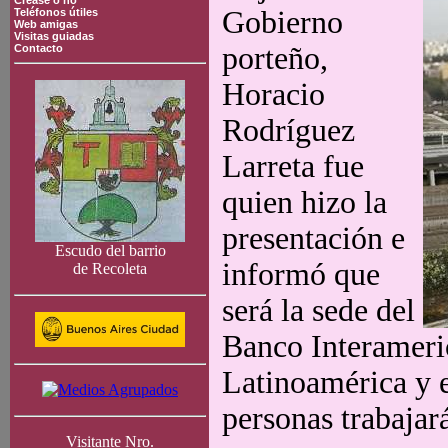
Crease o no
Gobierno
Teléfonos útiles
Web amigas
Visitas guiadas
porteño,
Contacto
Horacio
Rodríguez
Larreta fue
quien hizo la
presentación e
Escudo del barrio
informó que
de Recoleta
será la sede del
Banco Interameri
Latinoamérica y 
personas trabajará
Visitante Nro.