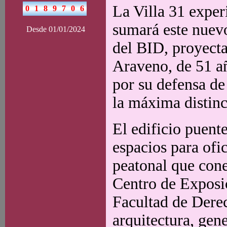
La Villa 31 expe
sumará este nuevo
Desde 01/01/2024
del BID, proyecta
Araveno, de 51 añ
por su defensa de 
la máxima distinc
El edificio puent
espacios para ofi
peatonal que cone
Centro de Exposic
Facultad de Derec
arquitectura, gen