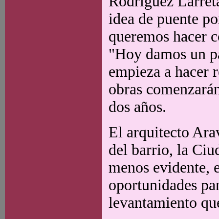
Rodríguez Larreta
idea de puente po
queremos hacer co
"Hoy damos un pa
empieza a hacer r
obras comenzarán
dos años.
El arquitecto Ara
del barrio, la Ci
menos evidente, e
oportunidades par
levantamiento qu