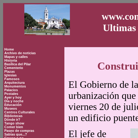
www.con
Ultimas 
Home
Archivo de noticias
Mapas y calles
Historia
Construi
Basílica del Pilar
Cementerio
Plazas
Iglesias
Famosos
El Gobierno de la
Arquitectura
Monumentos
Palacios
urbanización que c
Postales
Ayer y hoy
Día y noche
viernes 20 de jul
Educación
Museos
Centros Culturales
un edificio puente
Bibliotecas
Dónde ir?
Tango show
Comer bien
El jefe de
Paseo de compras
Sabías que...?