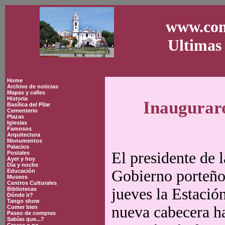
www.con
Ultimas 
Home
Archivo de noticias
Mapas y calles
Historia
Inauguraro
Basílica del Pilar
Cementerio
Plazas
Iglesias
Famosos
Arquitectura
Monumentos
Palacios
El presidente de 
Postales
Ayer y hoy
Día y noche
Gobierno porteño
Educación
Museos
Centros Culturales
jueves la Estación
Bibliotecas
Dónde ir?
Tango show
nueva cabecera ha
Comer bien
Paseo de compras
Sabías que...?