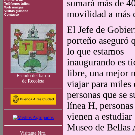
sumará más de 40.
Crease o no
Teléfonos útiles
Web amigas
movilidad a más d
Visitas guiadas
Contacto
El Jefe de Gobie
porteño aseguró 
lo que estamos
inaugurando es t
libre, una mejor 
Escudo del barrio
de Recoleta
viajar para miles 
personas que se s
línea H, personas
vienen a estudiar
Museo de Bellas A
Visitante Nro.