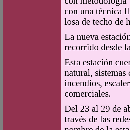
con metodología "
con una técnica l
losa de techo de
La nueva estación
recorrido desde l
Esta estación cue
natural, sistemas 
incendios, escale
comerciales.
Del 23 al 29 de a
través de las rede
nombre de la esta