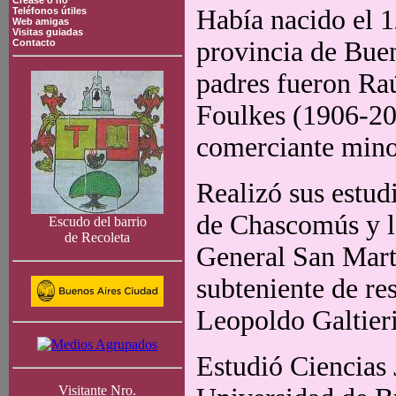
Crease o no
Había nacido el 
Teléfonos útiles
Web amigas
Visitas guiadas
provincia de Buen
Contacto
padres fueron Ra
Foulkes (1906-20
comerciante mino
Realizó sus estud
de Chascomús y lo
Escudo del barrio
de Recoleta
General San Mart
subteniente de r
Leopoldo Galtier
Estudió Ciencias 
Visitante Nro.