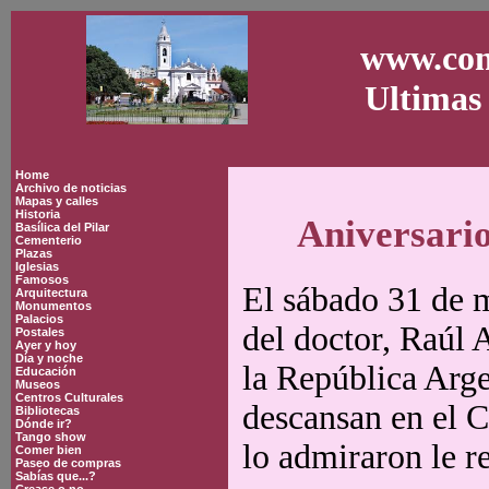
www.con
Ultimas 
Home
Archivo de noticias
Mapas y calles
Historia
Aniversario
Basílica del Pilar
Cementerio
Plazas
Iglesias
Famosos
El sábado 31 de m
Arquitectura
Monumentos
Palacios
del doctor, Raúl A
Postales
Ayer y hoy
Día y noche
la República Arge
Educación
Museos
Centros Culturales
descansan en el C
Bibliotecas
Dónde ir?
Tango show
lo admiraron le r
Comer bien
Paseo de compras
Sabías que...?