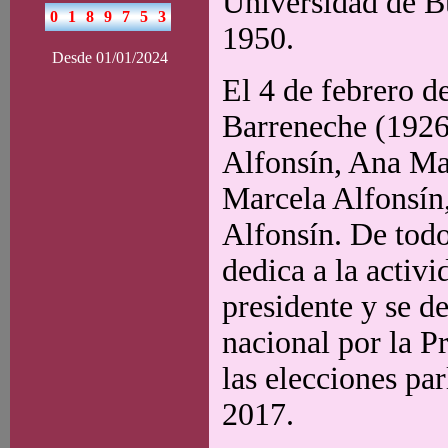
Universidad de B
1950.
Desde 01/01/2024
El 4 de febrero d
Barreneche (1926-
Alfonsín, Ana Mar
Marcela Alfonsín,
Alfonsín. De todo
dedica a la activi
presidente y se 
nacional por la P
las elecciones pa
2017.