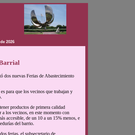
 de 2026
Barrial
ntó dos nuevas Ferias de Abastecimiento
, es para que los vecinos que trabajan y
.
tener productos de primera calidad
r a los vecinos, en este momento con
 más accesible, de un 10 a un 15% menos, e
durías del barrio.
os ferias, el subsecretario de