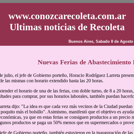
www.conozcarecoleta.com.ar
Ultimas noticias de Recoleta
Buenos Aires, Sabado 8 de Agosto
Nuevas Ferias de Abastecimiento 
de julio, el jefe de Gobierno porteño, Horacio Rodríguez Larreta prese
 de las mismas con horario extendido hasta las 20 horas.
tender el horario de una de las ferias, con doble turno, de 8 a 20 horas
ultades para comprar, por sus horarios laborales, también puedan hacerlo
rreta dijo: "La idea es que cada vez más vecinos de la Ciudad puedan 
poquito más el bolsillo". Asimismo, manifestó que el objetivo es ayuda
 económicas, ya que en estas ferias se consiguen productos a un precio
lgunos productos se paga un 50% menos que en supermercados o provee
efe de Gobierno porteño, también estuvieron en la inauguración de las d