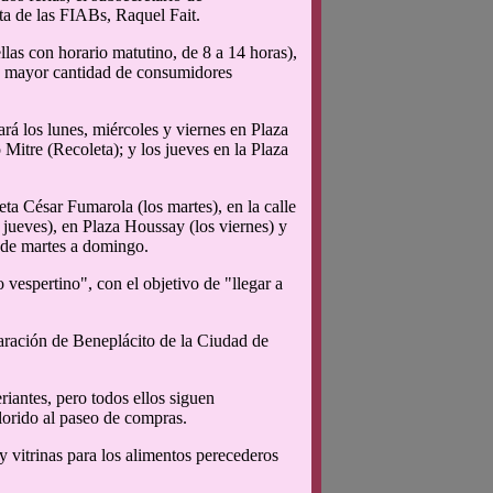
a de las FIABs, Raquel Fait.
las con horario matutino, de 8 a 14 horas),
 la mayor cantidad de consumidores
á los lunes, miércoles y viernes en Plaza
 Mitre (Recoleta); y los jueves en la Plaza
eta César Fumarola (los martes), en la calle
 jueves), en Plaza Houssay (los viernes) y
 de martes a domingo.
o vespertino", con el objetivo de "llegar a
ración de Beneplácito de la Ciudad de
riantes, pero todos ellos siguen
lorido al paseo de compras.
y vitrinas para los alimentos perecederos