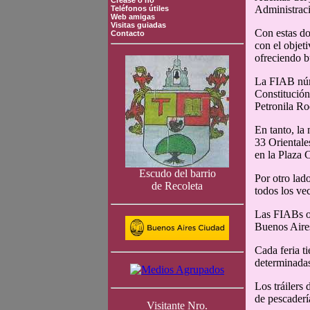
Crease o no
Administraci
Teléfonos útiles
Web amigas
Visitas guiadas
Con estas do
Contacto
con el objet
ofreciendo b
La FIAB núme
Constitución
Petronila Ro
En tanto, la
33 Orientale
en la Plaza 
Escudo del barrio
Por otro lado
de Recoleta
todos los ve
Las FIABs op
Buenos Aires
Cada feria t
determinadas
Los tráilers
de pescadería
Visitante Nro.