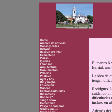
Home
Archivo de noticias
Mapas y calles
Historia
Basílica del Pilar
Cementerio
Plazas
Iglesias
El martes 6 
Famosos
Barrial, una
Arquitectura
Monumentos
Palacios
La idea de ex
Postales
Ayer y hoy
tengan dific
Día y noche
Educación
Museos
Rodríguez La
Centros Culturales
cuidando un 
Bibliotecas
Dónde ir?
dificultades
Tango show
incluso en a
Comer bien
Paseo de compras
Sabías que...?
Además del j