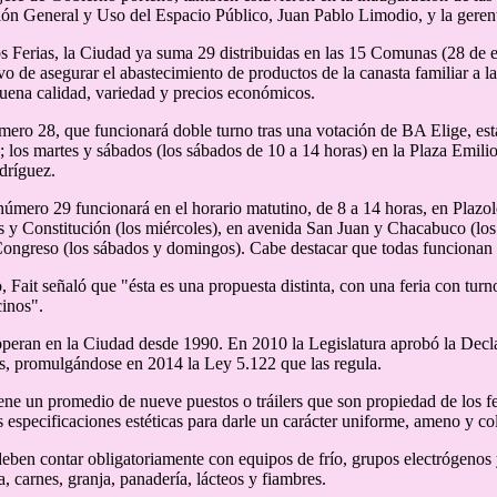
ón General y Uso del Espacio Público, Juan Pablo Limodio, y la gerent
s Ferias, la Ciudad ya suma 29 distribuidas en las 15 Comunas (28 de el
ivo de asegurar el abastecimiento de productos de la canasta familiar a
uena calidad, variedad y precios económicos.
ro 28, que funcionará doble turno tras una votación de BA Elige, estar
; los martes y sábados (los sábados de 10 a 14 horas) en la Plaza Emilio
dríguez.
 número 29 funcionará en el horario matutino, de 8 a 14 horas, en Plazol
s y Constitución (los miércoles), en avenida San Juan y Chacabuco (los
Congreso (los sábados y domingos). Cabe destacar que todas funcionan
, Fait señaló que "ésta es una propuesta distinta, con una feria con turn
cinos".
eran en la Ciudad desde 1990. En 2010 la Legislatura aprobó la Decla
, promulgándose en 2014 la Ley 5.122 que las regula.
iene un promedio de nueve puestos o tráilers que son propiedad de los fe
 especificaciones estéticas para darle un carácter uniforme, ameno y co
 deben contar obligatoriamente con equipos de frío, grupos electrógenos 
, carnes, granja, panadería, lácteos y fiambres.