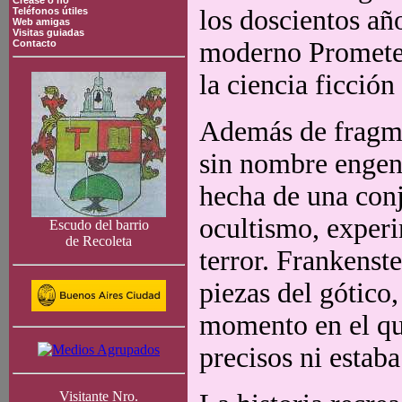
Crease o no
los doscientos añ
Teléfonos útiles
Web amigas
Visitas guiadas
moderno Prometeo
Contacto
la ciencia ficció
Además de fragmen
sin nombre engen
hecha de una conj
ocultismo, experi
Escudo del barrio
de Recoleta
terror. Frankenst
piezas del gótico
momento en el que
precisos ni estaba
Visitante Nro.