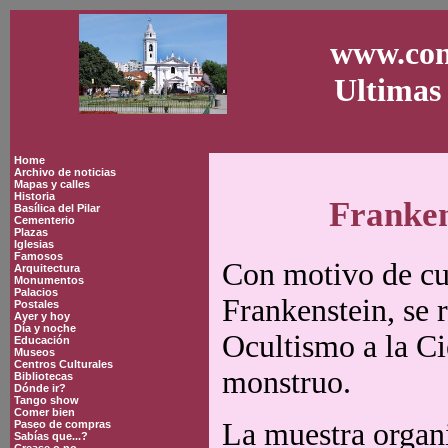
www.con
Ultimas 
Home
Archivo de noticias
Mapas y calles
Historia
Franken
Basílica del Pilar
Cementerio
Plazas
Iglesias
Famosos
Con motivo de cum
Arquitectura
Monumentos
Palacios
Frankenstein, se 
Postales
Ayer y hoy
Día y noche
Ocultismo a la Ci
Educación
Museos
Centros Culturales
monstruo.
Bibliotecas
Dónde ir?
Tango show
Comer bien
La muestra organ
Paseo de compras
Sabías que...?