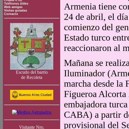
Crease o no
Armenia tiene com
Teléfonos útiles
Web amigas
Visitas guiadas
24 de abril, el d
Contacto
comienzo del gen
Estado turco ent
reaccionaron al m
Mañana se realiza
Iluminador (Arme
Escudo del barrio
de Recoleta
marcha desde la 
Figueroa Alcorta 
embajadora turca
CABA) a partir de
provisional del S
Visitante Nro.