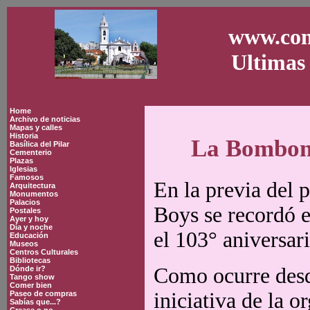
www.con
Ultimas 
Home
Archivo de noticias
Mapas y calles
Historia
La Bombone
Basílica del Pilar
Cementerio
Plazas
Iglesias
Famosos
En la previa del 
Arquitectura
Monumentos
Palacios
Boys se recordó 
Postales
Ayer y hoy
Día y noche
el 103° aniversar
Educación
Museos
Centros Culturales
Bibliotecas
Como ocurre desd
Dónde ir?
Tango show
Comer bien
iniciativa de la 
Paseo de compras
Sabías que...?