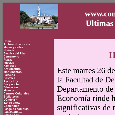
www.con
Ultimas 
Home
Archivo de noticias
Mapas y calles
Historia
H
Basílica del Pilar
Cementerio
Plazas
Iglesias
Famosos
Este martes 26 de
Arquitectura
Monumentos
Palacios
la Facultad de De
Postales
Ayer y hoy
Día y noche
Departamento de 
Educación
Museos
Centros Culturales
Economía rinde h
Bibliotecas
Dónde ir?
Tango show
significativas de 
Comer bien
Paseo de compras
Sabías que...?