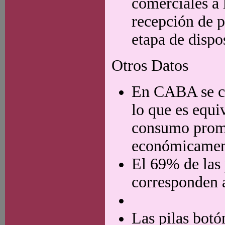
comerciales a 
recepción de p
etapa de dispos
Otros Datos
En CABA se co
lo que es equi
consumo prome
económicament
El 69% de las 
corresponden a
Las pilas botó