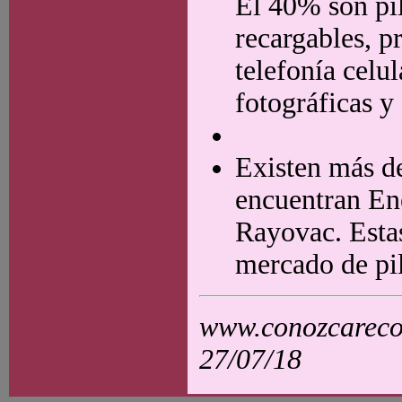
El 40% son pil
recargables, p
telefonía celu
fotográficas y
Existen más de
encuentran En
Rayovac. Estas
mercado de pil
www.conozcarecol
27/07/18