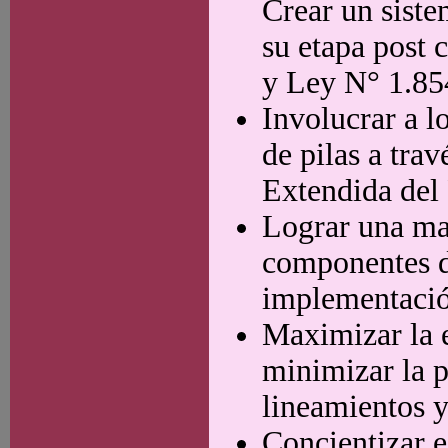
Crear un siste
su etapa post
y Ley N° 1.85
Involucrar a l
de pilas a tra
Extendida del
Lograr una ma
componentes de
implementación
Maximizar la e
minimizar la p
lineamientos y
Concientizar e