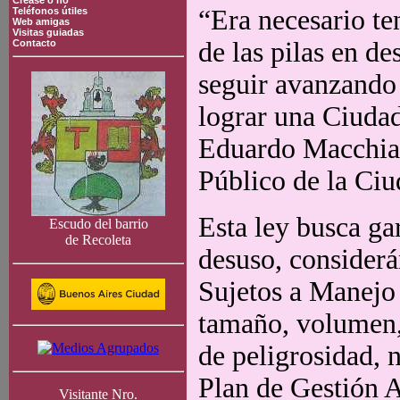
Crease o no
“Era necesario te
Teléfonos útiles
Web amigas
Visitas guiadas
de las pilas en d
Contacto
seguir avanzando
lograr una Ciudad
Eduardo Macchiav
Público de la Ciu
Esta ley busca gar
Escudo del barrio
de Recoleta
desuso, consider
Sujetos a Manejo 
tamaño, volumen, 
de peligrosidad, 
Plan de Gestión A
Visitante Nro.