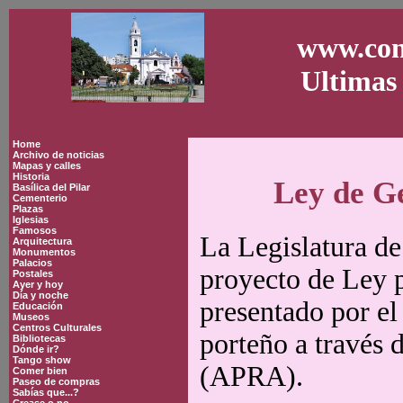
www.con
Ultimas 
Home
Archivo de noticias
Mapas y calles
Historia
Ley de Ge
Basílica del Pilar
Cementerio
Plazas
Iglesias
Famosos
La Legislatura de
Arquitectura
Monumentos
Palacios
proyecto de Ley p
Postales
Ayer y hoy
Día y noche
presentado por el
Educación
Museos
Centros Culturales
porteño a través 
Bibliotecas
Dónde ir?
Tango show
(APRA).
Comer bien
Paseo de compras
Sabías que...?