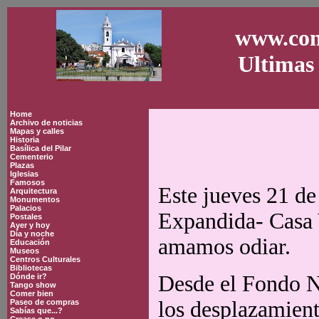
www.con
Ultimas 
Home
Archivo de noticias
Mapas y calles
Historia
Basílica del Pilar
Cementerio
Plazas
Iglesias
Famosos
Este jueves 21 de
Arquitectura
Monumentos
Palacios
Expandida- Casa 
Postales
Ayer y hoy
Día y noche
amamos odiar.
Educación
Museos
Centros Culturales
Bibliotecas
Desde el Fondo N
Dónde ir?
Tango show
Comer bien
los desplazamiento
Paseo de compras
Sabías que...?