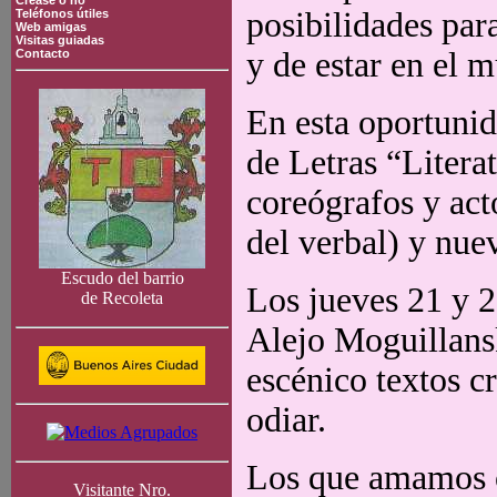
Crease o no
posibilidades par
Teléfonos útiles
Web amigas
Visitas guiadas
y de estar en el 
Contacto
En esta oportunid
de Letras “Litera
coreógrafos y act
del verbal) y nuev
Escudo del barrio
Los jueves 21 y 2
de Recoleta
Alejo Moguillans
escénico textos c
odiar.
Los que amamos 
Visitante Nro.