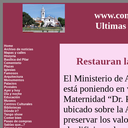
www.con
Ultimas 
Home
Archivo de noticias
Mapas y calles
Historia
Restauran 
Basílica del Pilar
Cementerio
Plazas
Iglesias
Famosos
El Ministerio de
Arquitectura
Monumentos
Palacios
está poniendo en 
Postales
Ayer y hoy
Día y noche
Maternidad “Dr. 
Educación
Museos
Centros Culturales
ubicado sobre la
Bibliotecas
Dónde ir?
Tango show
preservar los valo
Comer bien
Paseo de compras
Sabías que...?