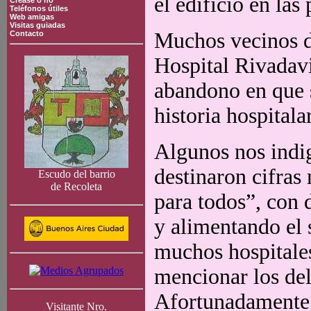
el edificio en las
Crease o no
Teléfonos útiles
Web amigas
Visitas guiadas
Muchos vecinos d
Contacto
Hospital Rivadavi
abandono en que s
historia hospitala
Algunos nos indi
destinaron cifras
Escudo del barrio
de Recoleta
para todos”, con 
y alimentando el 
muchos hospitales
mencionar los del 
Afortunadamente 
Visitante Nro.