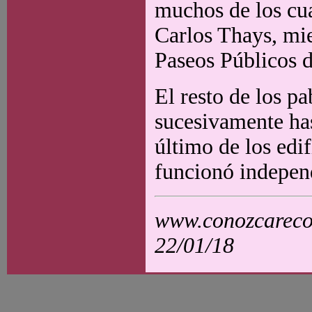
muchos de los cua
Carlos Thays, mi
Paseos Públicos d
El resto de los p
sucesivamente has
último de los edi
funcionó indepen
www.conozcarecol
22/01/18