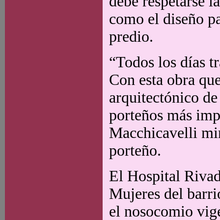
debe respetarse l
como el diseño pai
predio.
“Todos los días t
Con esta obra que
arquitectónico de 
porteños más impo
Macchicavelli mi
porteño.
El Hospital Rivad
Mujeres del barri
el nosocomio vige