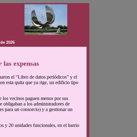
 de 2026
 las expensas
aron el “Libro de datos periódicos” y el
 esta quita que ya rige, un edificio tipo
ue los vecinos paguen menos por sus
ue obligaban a los administradores de
les para un consorcio) y a gestionar un
os y 20 unidades funcionales, en el barrio