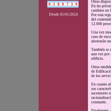
Otras dispos
En las próxi
cambios en l
Desde 01/01/2024
Por esta reg
del contenid
12.000 pesos
Una vez modi
caso de encon
ahorrarán un
También se m
una vez por 
edificio.
Otras medida
de Edificaci
de los servi
En cuanto al 
sus caracterí
ascensores n
racionalizac
constante.
Finalmente, 