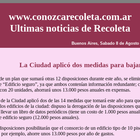
www.conozcarecoleta.com.ar
Ultimas noticias de Recoleta
Buenos Aires, Sabado 8 de Agosto
La Ciudad aplicó dos medidas para bajar
e un plan que sumará otras 12 disposiciones durante este año, se elimin
de “Edificio seguro”, ya que ambos contenían información redundante; con
 con 20 unidades, ahorrará unos 13.000 pesos anuales en expensas.
de la Ciudad aplicó dos de las 14 medidas que tomará este año para q
los edificios de la ciudad: dispuso la derogación de las disposiciones q
 llevar un libro de datos periódicos (tiene un costo de 1.000 pesos anua
de edificio seguro (12.000 pesos anuales).
isposiciones posibilitarán que el consorcio de un edificio tipo de 10 pis
, por ejemplo, ahorre unos 13.000 pesos por año de gastos.