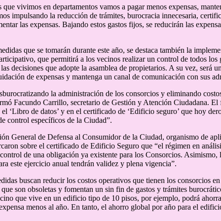
s que vivimos en departamentos vamos a pagar menos expensas, manten
os impulsando la reducción de trámites, burocracia innecesaria, certifi
entar las expensas. Bajando estos gastos fijos, se reducirán las expensa
medidas que se tomarán durante este año, se destaca también la imple
rticipativo, que permitirá a los vecinos realizar un control de todos los
n las decisiones que adopte la asamblea de propietarios. A su vez, será u
iquidación de expensas y mantenga un canal de comunicación con sus adm
burocratizando la administración de los consorcios y eliminando costos
irmó Facundo Carrillo, secretario de Gestión y Atención Ciudadana. El
 el ‘Libro de datos’ y en el certificado de ‘Edificio seguro’ que hoy de
e control específicos de la Ciudad”.
ión General de Defensa al Consumidor de la Ciudad, organismo de apli
rcaron sobre el certificado de Edificio Seguro que “el régimen en análi
 control de una obligación ya existente para los Consorcios. Asimismo, l
ara este ejercicio anual tendrán validez y plena vigencia”.
didas buscan reducir los costos operativos que tienen los consorcios en
 que son obsoletas y fomentan un sin fin de gastos y trámites burocrátic
ecino que vive en un edificio tipo de 10 pisos, por ejemplo, podrá ahor
expensa menos al año. En tanto, el ahorro global por año para el edifici