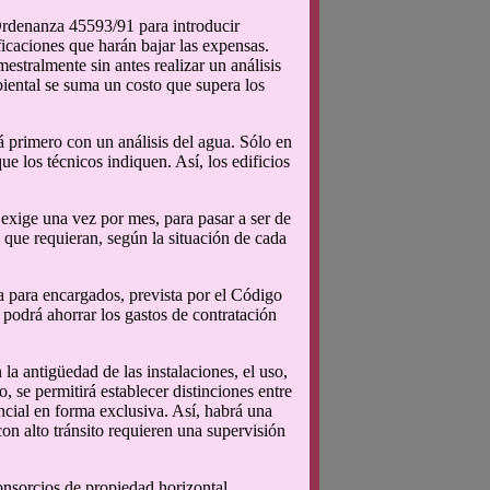
 Ordenanza 45593/91 para introducir
ficaciones que harán bajar las expensas.
estralmente sin antes realizar un análisis
biental se suma un costo que supera los
 primero con un análisis del agua. Sólo en
ue los técnicos indiquen. Así, los edificios
exige una vez por mes, para pasar a ser de
s que requieran, según la situación de cada
da para encargados, prevista por el Código
podrá ahorrar los gastos de contratación
la antigüedad de las instalaciones, el uso,
o, se permitirá establecer distinciones entre
encial en forma exclusiva. Así, habrá una
on alto tránsito requieren una supervisión
onsorcios de propiedad horizontal.