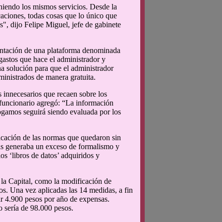
iendo los mismos servicios. Desde la
caciones, todas cosas que lo único que
s", dijo Felipe Miguel, jefe de gabinete
mentación de una plataforma denominada
 gastos que hace el administrador y
na solución para que el administrador
inistrados de manera gratuita.
 innecesarios que recaen sobre los
 funcionario agregó: “La información
rogamos seguirá siendo evaluada por los
cación de las normas que quedaron sin
sis generaba un exceso de formalismo y
os ‘libros de datos’ adquiridos y
 la Capital, como la modificación de
os. Una vez aplicadas las 14 medidas, a fin
rar 4.900 pesos por año de expensas.
o sería de 98.000 pesos.