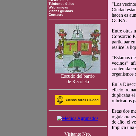
Crease o no
"Los vecino
Teléfonos útiles
Web amigas
Ciudad estam
Visitas guiadas
hacen es aum
Contacto
GCBA.
Entre otras 
Consorcio Pa
participar e
realice la l
"Estamos des
vecinos”, af
contenida en
organismos d
Escudo del barrio
de Recoleta
En la Direcc
efecto, rema
duplicaba el
rubricados p
Estas dos me
regulaciones
de año, el v
Implica una 
Visitante Nro.