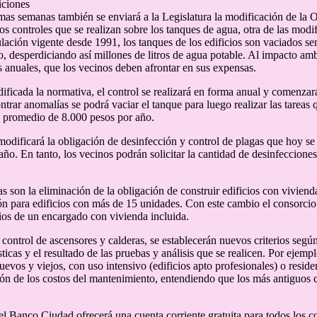
iciones
mas semanas también se enviará a la Legislatura la modificación de la
os controles que se realizan sobre los tanques de agua, otra de las modi
ulación vigente desde 1991, los tanques de los edificios son vaciados sem
o, desperdiciando así millones de litros de agua potable. Al impacto am
 anuales, que los vecinos deben afrontar en sus expensas.
ficada la normativa, el control se realizará en forma anual y comenzará
trar anomalías se podrá vaciar el tanque para luego realizar las tareas q
 promedio de 8.000 pesos por año.
odificará la obligación de desinfección y control de plagas que hoy se 
año. En tanto, los vecinos podrán solicitar la cantidad de desinfeccione
s son la eliminación de la obligación de construir edificios con vivien
ón para edificios con más de 15 unidades. Con este cambio el consorcio 
cios de un encargado con vivienda incluida.
control de ascensores y calderas, se establecerán nuevos criterios según 
sticas y el resultado de las pruebas y análisis que se realicen. Por ejempl
uevos y viejos, con uso intensivo (edificios apto profesionales) o resid
ión de los costos del mantenimiento, entendiendo que los más antiguos c
el Banco Ciudad ofrecerá una cuenta corriente gratuita para todos los c