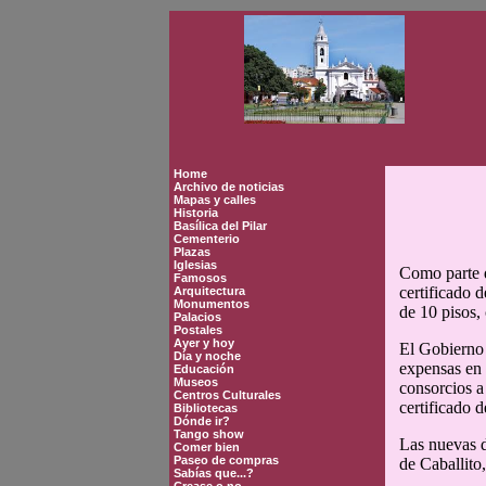
Home
Archivo de noticias
Mapas y calles
Historia
Basílica del Pilar
Cementerio
Plazas
Iglesias
Como parte d
Famosos
certificado 
Arquitectura
Monumentos
de 10 pisos,
Palacios
Postales
Ayer y hoy
El Gobierno 
Día y noche
expensas en 
Educación
Museos
consorcios a
Centros Culturales
certificado 
Bibliotecas
Dónde ir?
Tango show
Las nuevas d
Comer bien
Paseo de compras
de Caballito
Sabías que...?