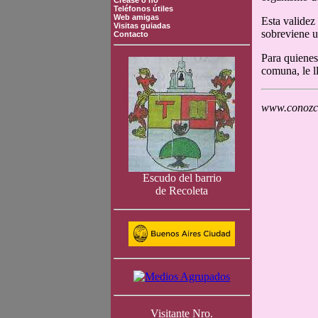
Crease o no
Teléfonos útiles
Web amigas
Esta validez
Visitas guiadas
sobreviene un
Contacto
Para quienes 
comuna, le l
www.conozca
Escudo del barrio
de Recoleta
Visitante Nro.