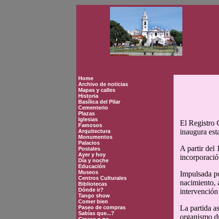
Home
Archivo de noticias
Mapas y calles
Historia
Basílica del Pilar
Cementerio
Plazas
Iglesias
El Registro C
Famosos
inaugura est
Arquitectura
Monumentos
Palacios
A partir del
Postales
Ayer y hoy
incorporació
Día y noche
Educación
Museos
Impulsada po
Centros Culturales
nacimiento, a
Bibliotecas
Dónde ir?
intervención
Tango show
Comer bien
La partida a
Paseo de compras
Sabías que...?
organismo du