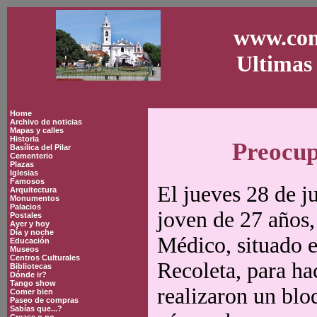
www.con
Ultimas 
Home
Archivo de noticias
Mapas y calles
Historia
Preocup
Basílica del Pilar
Cementerio
Plazas
Iglesias
Famosos
El jueves 28 de j
Arquitectura
Monumentos
Palacios
joven de 27 años,
Postales
Ayer y hoy
Día y noche
Médico, situado e
Educación
Museos
Centros Culturales
Recoleta, para ha
Bibliotecas
Dónde ir?
Tango show
realizaron un blo
Comer bien
Paseo de compras
Sabías que...?