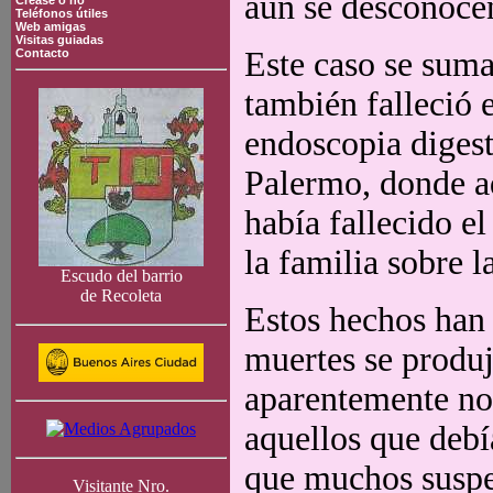
aún se desconocen
Crease o no
Teléfonos útiles
Web amigas
Visitas guiadas
Este caso se suma
Contacto
también falleció e
endoscopia digest
Palermo, donde a
había fallecido e
la familia sobre l
Escudo del barrio
de Recoleta
Estos hechos han
muertes se produj
aparentemente no 
aquellos que debí
que muchos suspen
Visitante Nro.