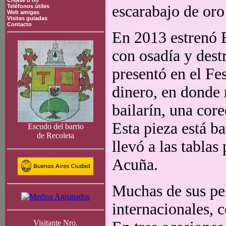
Crease o no
escarabajo de oro
Teléfonos útiles
Web amigas
Visitas guiadas
Contacto
En 2013 estrenó E
con osadía y dest
presentó en el Fe
dinero, en donde 
bailarín, una core
Esta pieza está b
Escudo del barrio
de Recoleta
llevó a las tablas
Acuña.
Muchas de sus pel
internacionales, 
Visitante Nro.