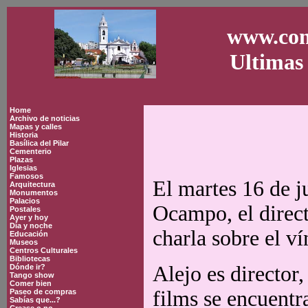
www.con
Ultimas 
Home
Archivo de noticias
Mapas y calles
Historia
Basílica del Pilar
Cementerio
Plazas
Iglesias
Famosos
El martes 16 de ju
Arquitectura
Monumentos
Palacios
Ocampo, el direc
Postales
Ayer y hoy
Día y noche
charla sobre el ví
Educación
Museos
Centros Culturales
Bibliotecas
Alejo es director,
Dónde ir?
Tango show
Comer bien
films se encuentr
Paseo de compras
Sabías que...?