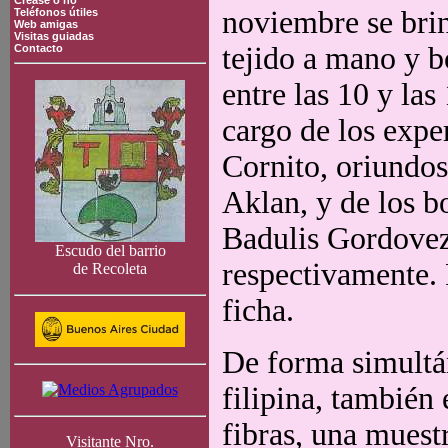
Crease o no
noviembre se brin
Teléfonos útiles
Web amigas
Visitas guiadas
tejido a mano y b
Contacto
entre las 10 y las
cargo de los exp
Cornito, oriundos
Aklan, y de los b
Badulis Gordovez
Escudo del barrio
respectivamente. 
de Recoleta
ficha.
De forma simultán
filipina, también
fibras, una muestr
Visitante Nro.