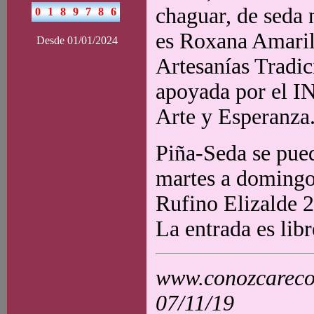
chaguar, de seda
es Roxana Amaril
Desde 01/01/2024
Artesanías Tradi
apoyada por el
Arte y Esperanza
Piña-Seda se pued
martes a domingo
Rufino Elizalde
La entrada es libr
www.conozcarecol
07/11/19