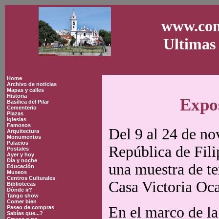
www.con
Ultimas 
Home
Archivo de noticias
Mapas y calles
Historia
Expos
Basílica del Pilar
Cementerio
Plazas
Iglesias
Famosos
Del 9 al 24 de n
Arquitectura
Monumentos
Palacios
República de Fili
Postales
Ayer y hoy
Día y noche
una muestra de tex
Educación
Museos
Centros Culturales
Casa Victoria Oc
Bibliotecas
Dónde ir?
Tango show
Comer bien
En el marco de la
Paseo de compras
Sabías que...?