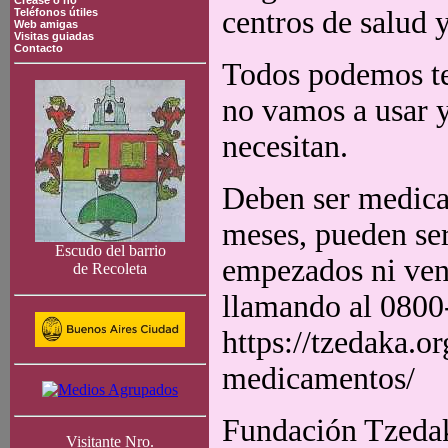
Crease o no
centros de salud 
Teléfonos útiles
Web amigas
Visitas guiadas
Contacto
Todos podemos te
no vamos a usar y
necesitan.
Deben ser medica
meses, pueden ser
Escudo del barrio
empezados ni ven
de Recoleta
llamando al 0800
https://tzedaka.o
medicamentos/
Fundación Tzedaká
Visitante Nro.