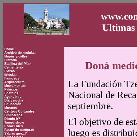
www.con
Ultimas 
Home
Archivo de noticias
Mapas y calles
Historia
Doná medic
Basílica del Pilar
Cementerio
Plazas
Iglesias
Famosos
La Fundación Tze
Arquitectura
Monumentos
Palacios
Nacional de Reca
Postales
Ayer y hoy
Día y noche
septiembre.
Educación
Museos
Centros Culturales
Bibliotecas
El objetivo de es
Dónde ir?
Tango show
Comer bien
luego es distribui
Paseo de compras
Sabías que...?