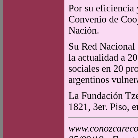
Por su eficiencia 
Convenio de Coop
Nación.
Su Red Nacional 
la actualidad a 2
sociales en 20 pr
argentinos vulner
La Fundación Tze
1821, 3er. Piso, e
www.conozcarecol