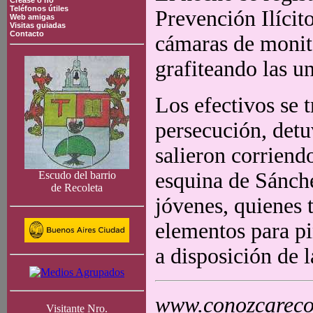
Crease o no
Teléfonos útiles
Prevención Ilícit
Web amigas
Visitas guiadas
Contacto
cámaras de monit
grafiteando las u
Los efectivos se t
persecución, detu
salieron corriend
esquina de Sánch
Escudo del barrio
de Recoleta
jóvenes, quienes 
elementos para pi
a disposición de l
www.conozcarecol
Visitante Nro.