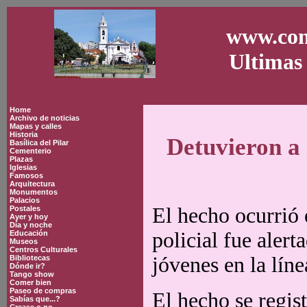
www.con
Ultimas 
Home
Archivo de noticias
Mapas y calles
Historia
Detuvieron a 
Basílica del Pilar
Cementerio
Plazas
Iglesias
Famosos
Arquitectura
Monumentos
Palacios
El hecho ocurrió 
Postales
Ayer y hoy
Día y noche
policial fue aler
Educación
Museos
Centros Culturales
jóvenes en la líne
Bibliotecas
Dónde ir?
Tango show
Comer bien
Paseo de compras
El hecho se regi
Sabías que...?