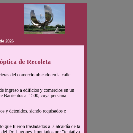
de 2026
óptica de Recoleta
ieras del comercio ubicado en la calle
de ingreso a edificios y comercios en un
lle Barrientos al 1500, cuya persiana
idos y detenidos, siendo requisados e
 que fueron trasladados a la alcaidía de la
o del Dr. Lugones, imputados por "tentativa