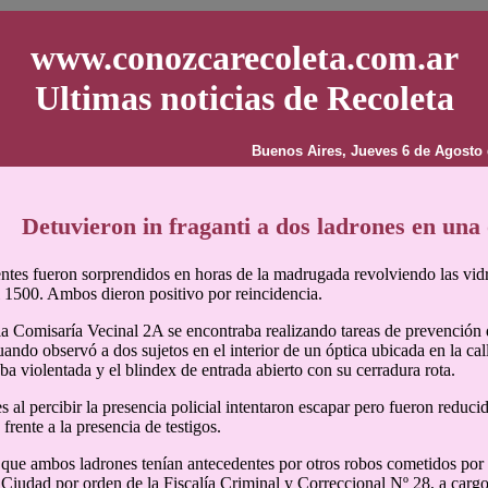
www.conozcarecoleta.com.ar
Ultimas noticias de Recoleta
Buenos Aires, Jueves 6 de Agosto 
Detuvieron in fraganti a dos ladrones en una 
ntes fueron sorprendidos en horas de la madrugada revolviendo las vidr
l 1500. Ambos dieron positivo por reincidencia.
la Comisaría Vecinal 2A se encontraba realizando tareas de prevención 
cuando observó a dos sujetos en el interior de un óptica ubicada en la ca
ba violentada y el blindex de entrada abierto con su cerradura rota.
s al percibir la presencia policial intentaron escapar pero fueron reduc
 frente a la presencia de testigos.
que ambos ladrones tenían antecedentes por otros robos cometidos por lo
a Ciudad por orden de la Fiscalía Criminal y Correccional Nº 28, a carg