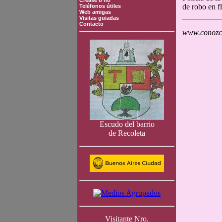
Crease o no
de robo en f
Teléfonos útiles
Web amigas
Visitas guiadas
Contacto
www.conozca
Escudo del barrio
de Recoleta
Visitante Nro.