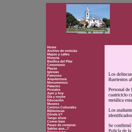
Home
Archivo de noticias
Mapas y calles
Historia
Basílica del Pilar
Cementerio
Plazas
Iglesias
Los delincue
Famosos
Barrientos a
Arquitectura
Monumentos
Palacios
Personal de 
Postales
Ayer y hoy
cuatriciclo 
Día y noche
metálica esta
Educación
Museos
Centros Culturales
Los asaltante
Bibliotecas
Dónde ir?
identificados
Tango show
Comer bien
Se confirmó 
Paseo de compras
Sabías que...?
Policía de l