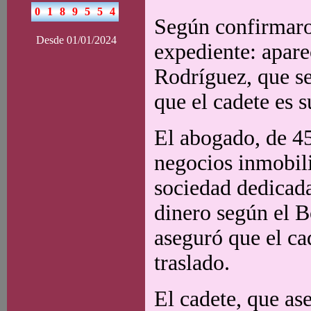
Según confirmaro
Desde 01/01/2024
expediente: apare
Rodríguez, que s
que el cadete es s
El abogado, de 45
negocios inmobili
sociedad dedicada
dinero según el B
aseguró que el ca
traslado.
El cadete, que as