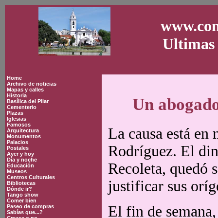
www.con
Ultimas 
Home
Archivo de noticias
Mapas y calles
Historia
Un abogado 
Basílica del Pilar
Cementerio
Plazas
Iglesias
Famosos
La causa está en
Arquitectura
Monumentos
Palacios
Rodríguez. El di
Postales
Ayer y hoy
Día y noche
Recoleta, quedó s
Educación
Museos
Centros Culturales
justificar sus orí
Bibliotecas
Dónde ir?
Tango show
Comer bien
El fin de semana,
Paseo de compras
Sabías que...?