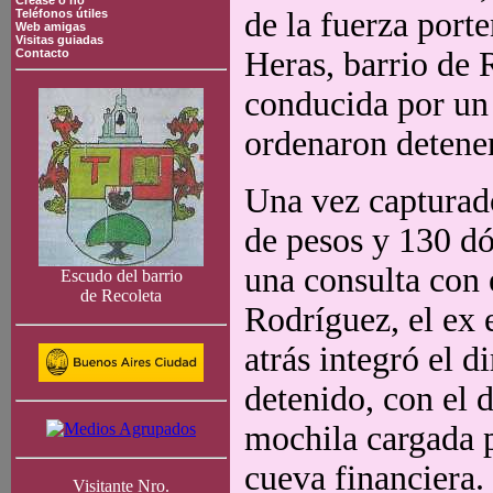
Crease o no
de la fuerza port
Teléfonos útiles
Web amigas
Visitas guiadas
Heras, barrio de 
Contacto
conducida por un
ordenaron detener
Una vez capturad
de pesos y 130 dól
una consulta con 
Escudo del barrio
de Recoleta
Rodríguez, el ex
atrás integró el 
detenido, con el 
mochila cargada p
cueva financiera.
Visitante Nro.