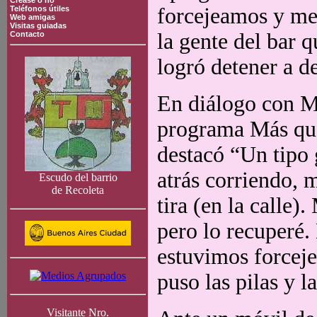
Crease o no
forcejeamos y me t
Teléfonos útiles
Web amigas
Visitas guiadas
la gente del bar q
Contacto
logró detener a d
En diálogo con Ma
programa Más que
destacó “Un tipo 
atrás corriendo,
Escudo del barrio
de Recoleta
tira (en la calle).
pero lo recuperé.
estuvimos forceje
puso las pilas y 
Visitante Nro.