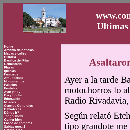
www.con
Ultimas 
Home
Archivo de noticias
Mapas y calles
Historia
Asaltaro
Basílica del Pilar
Cementerio
Plazas
Iglesias
Famosos
Ayer a la tarde B
Arquitectura
Monumentos
Palacios
motochorros lo ab
Postales
Ayer y hoy
Día y noche
Radio Rivadavia, 
Educación
Museos
Centros Culturales
Bibliotecas
Según relató Etch
Dónde ir?
Tango show
Comer bien
tipo grandote me 
Paseo de compras
Sabías que...?