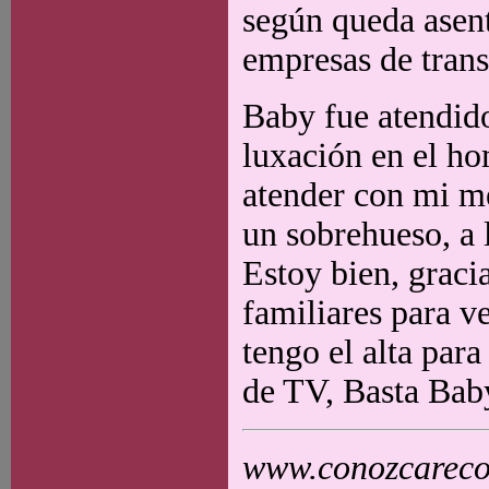
según queda asent
empresas de transp
Baby fue atendido
luxación en el h
atender con mi mé
un sobrehueso, a
Estoy bien, grac
familiares para ve
tengo el alta para
de TV, Basta Bab
www.conozcarecol