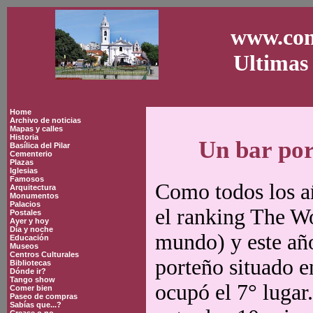
www.con
Ultimas 
Home
Archivo de noticias
Mapas y calles
Historia
Un bar por
Basílica del Pilar
Cementerio
Plazas
Iglesias
Famosos
Como todos los a
Arquitectura
Monumentos
Palacios
el ranking The Wo
Postales
Ayer y hoy
Día y noche
mundo) y este año
Educación
Museos
Centros Culturales
porteño situado en
Bibliotecas
Dónde ir?
Tango show
ocupó el 7° lugar
Comer bien
Paseo de compras
Sabías que...?