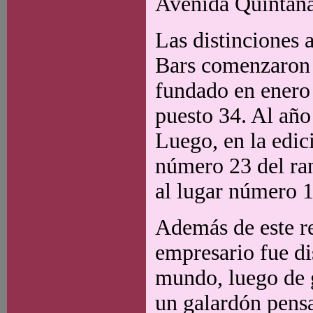
Avenida Quintan
Las distinciones 
Bars comenzaron 
fundado en enero 
puesto 34. Al año 
Luego, en la edic
número 23 del ran
al lugar número 1
Además de este re
empresario fue di
mundo, luego de g
un galardón pensa