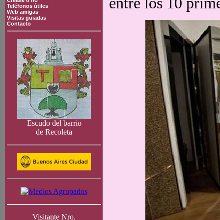
entre los 10 prim
Crease o no
Teléfonos útiles
Web amigas
Visitas guiadas
Contacto
Escudo del barrio
de Recoleta
Visitante Nro.