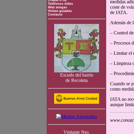
Crease o no
medidas adic
Teléfonos útiles
coste de vol
Web amigas
Visitas guiadas
de IATA.
Contacto
Además de la
– Control de
– Procesos d
– Limitar el
– Limpieza d
– Procedimie
Escudo del barrio
de Recoleta
Cuando se pr
como medida
IATA no reco
aunque limit
www.conozca
Visitante Nro.