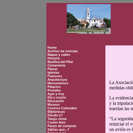
Home
Archivo de noticias
Mapas y calles
Historia
Basílica del Pilar
Cementerio
Plazas
Iglesias
Famosos
Arquitectura
La Asociació
Monumentos
Palacios
medidas obli
Postales
Ayer y hoy
La evidencia
Día y noche
Educación
y la tripulac
Museos
traerían las 
Centros Culturales
Bibliotecas
Dónde ir?
“La segurida
Tango show
Comer bien
reiniciar el
Paseo de compras
un avión es 
Sabías que...?