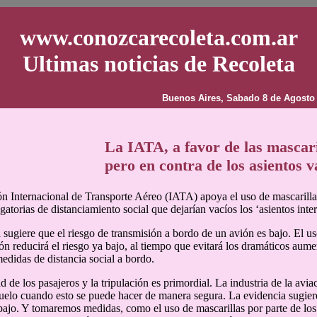
www.conozcarecoleta.com.ar
Ultimas noticias de Recoleta
Buenos Aires, Sabado 8 de Agosto
La IATA, a favor de las mascari
pero en contra de los asientos v
n Internacional de Transporte Aéreo (IATA) apoya el uso de mascarillas
gatorias de distanciamiento social que dejarían vacíos los ‘asientos inte
 sugiere que el riesgo de transmisión a bordo de un avión es bajo. El us
ión reducirá el riesgo ya bajo, al tiempo que evitará los dramáticos aume
medidas de distancia social a bordo.
d de los pasajeros y la tripulación es primordial. La industria de la avi
 vuelo cuando esto se puede hacer de manera segura. La evidencia sugier
bajo. Y tomaremos medidas, como el uso de mascarillas por parte de los p