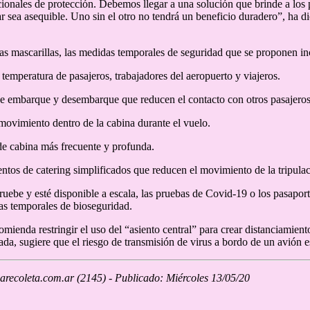
ionales de protección. Debemos llegar a una solución que brinde a los p
ar sea asequible. Uno sin el otro no tendrá un beneficio duradero”, ha 
s mascarillas, las medidas temporales de seguridad que se proponen in
 temperatura de pasajeros, trabajadores del aeropuerto y viajeros.
e embarque y desembarque que reducen el contacto con otros pasajeros 
 movimiento dentro de la cabina durante el vuelo.
e cabina más frecuente y profunda.
ntos de catering simplificados que reducen el movimiento de la tripulaci
uebe y esté disponible a escala, las pruebas de Covid-19 o los pasapor
s temporales de bioseguridad.
mienda restringir el uso del “asiento central” para crear distanciamient
ada, sugiere que el riesgo de transmisión de virus a bordo de un avión e
recoleta.com.ar (2145) - Publicado: Miércoles 13/05/20